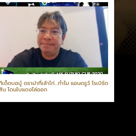
ทีเด็ดบอบู๋ ดราม่าที่เล้าไก่…ทำไม แอนดรูว์ โรเบิร์ต
สัน โดนใบแดงไล่ออก