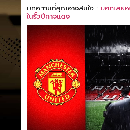
บทความที่คุณอาจสนใจ :
บอกเลยหนั
ในรั้วปีศาจแดง