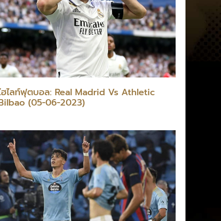
ไฮไลท์ฟุตบอล: Real Madrid Vs Athletic
Bilbao (05-06-2023)