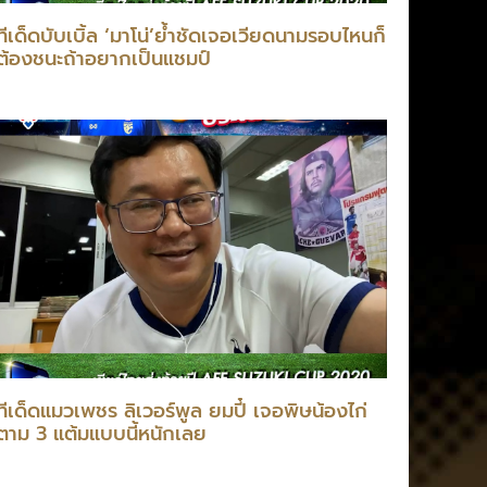
ทีเด็ดบับเบิ้ล ‘มาโน่’ย้ำชัดเจอเวียดนามรอบไหนก็
ต้องชนะถ้าอยากเป็นแชมป์
ทีเด็ดแมวเพชร ลิเวอร์พูล ยมปี๋ เจอพิษน้องไก่
ตาม 3 แต้มแบบนี้หนักเลย