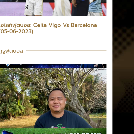
ไฮไลท์ฟุตบอล: Celta Vigo Vs Barcelona
(05-06-2023)
กูรูฟุตบอล