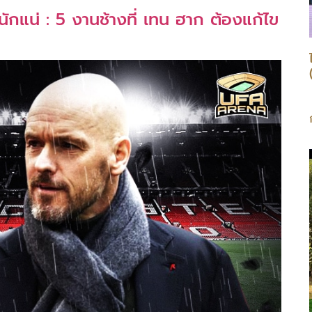
กแน่ : 5 งานช้างที่ เทน ฮาก ต้องแก้ไข