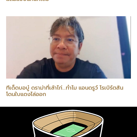
ทีเด็ดบอบู๋ ดราม่าที่เล้าไก่…ทำไม แอนดรูว์ โรเบิร์ตสัน
โดนใบแดงไล่ออก