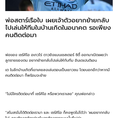
พ่อสตาร์เรือใบ เผยเจ้าตัวอยากย้ายกลับ
ไปเล่นให้ทีมในบ้านเกิดในอนาคต รอเพียง
คนติดต่อมา
พ่อของ เซร์คิโอ อเกวโร่ ดาวยิงแมนเชสเตอร์ ซิตี้ ออกมาเปิดเผยว่า
ลูกชายของตน อยากย้ายกลับไปเล่นให้กับทีม อินเดเปนดิเอน
เต ในลีกบ้านเกิดที่เขาเคยลงเล่นตอนเป็นเยาวชน โดยบอกอีกว่าหากมี
คนติดต่อมา ก็พร้อมจะย้าย
“ไม่มีใครติดต่อมาที่ เซร์คิโอ หรือพวกเราเลย” คุณพ่อกล่าว
“สโมสรไม่ได้ติดต่อเรามา และ เซร์คิโอ ก็คงพูดไม่ได้ว่า ‘ผมอยากกลับ