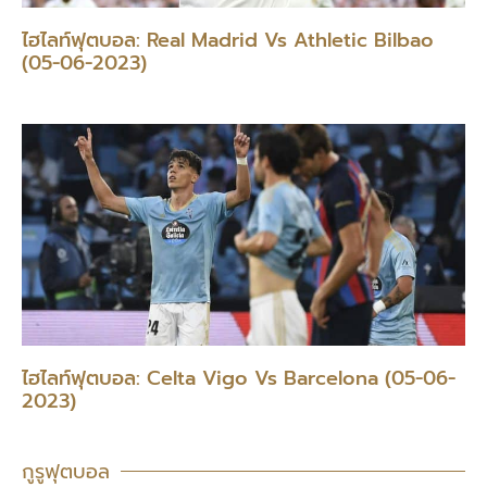
ไฮไลท์ฟุตบอล: Real Madrid Vs Athletic Bilbao
(05-06-2023)
ไฮไลท์ฟุตบอล: Celta Vigo Vs Barcelona (05-06-
2023)
กูรูฟุตบอล