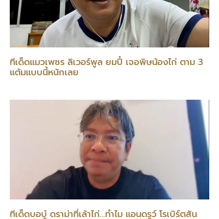
ทีเด็ดแมวเพชร ลิเวอร์พูล ยมปี๋ เจอพิษน้องไก่ ตาม 3
แต้มแบบนี้หนักเลย
ทีเด็ดบอบู๋ ดราม่าที่เล้าไก่…ทำไม แอนดรูว์ โรเบิร์ตสัน