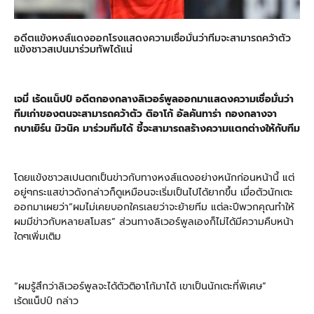
อดีตแข้งหงส์แดงออกโรงแสดงความเชื่อมั่นว่าทีมจะสามารถคว้าตัว
แข้งชาวสเปนมาร่วมทัพได้แน่
เจมี่ เร้ดแน็ปป์ อดีตกองกลางลิเวอร์พูลออกมาแสดงความเชื่อมั่นว่า
ทีมเก่าของตนจะสามารถคว้าตัว ติอาโก้ อัลคันทาร่า กองกลางจา
กบาเยิร์น มิวนิค มาร่วมทีมได้ ชี้จะสามารถสร้างความแตกต่างให้กับทีม
โดยแข้งชาวสเปนตกเป็นข่าวกับทางหงส์แดงอย่างหนักก่อนหน้านี้ แต่
อยู่ๆกระแสข่าวดังกล่าวก็ดูเหมือนจะเริ่มเป็นไปได้ยากขึ้น เมื่อตัวนักเตะ
ออกมาเผยว่า”ผมไม่เคยบอกใครเลยว่าจะย้ายทีม แต่ละปีพวกคุณทำให้
ผมมีข่าวกับหลายสโมสร” ส่วนทางลิเวอร์พูลเองก็ไม่ได้มีความคืบหน้า
ใดๆเพิ่มเติม
“ผมรู้สึกว่าลิเวอร์พูลจะได้ตัวติอาโก้มาได้ เขาเป็นนักเตะที่พิเศษ”
เร้ดแน็ปป์ กล่าว