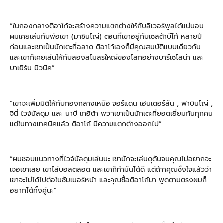
“ในกองกลางติอาโก้จะสร้างความแตกต่างให้กับลิเวอร์พูลได้แน่นอน
ผมเคยเล่นกับพ่อเขา (มาซินโญ่) ตอนที่เขาอยู่กับเซลต้าบีโก้ หลายปี
ก่อนและเขาเป็นนักเตะที่ฉลาด ติอาโก้เองก็มีคุณสมบัติแบบเดียวกัน
และเขาก็เคยเล่นให้กับสองสโมสรใหญ่ของโลกอย่างบาร์เซโลน่า และ
บาเยิร์น มิวนิค”
“เขาจะเพิ่มมิติให้กับกองกลางเหนือ จอร์แดน เฮนเดอร์สัน , ฟาบินโญ่ ,
จินี่ ไวจ์นัลดุม และ นาบี เกอิต้า พวกเขาเป็นนักเตะที่ยอดเยี่ยมกันทุกคน
แต่ในทางเทคนิคแล้ว ติอาโก้ มีความแตกต่างออกไป”
“ผมชอบแนวทางที่ไวจ์นัลดุมเล่นนะ เขามักจะเล่นดุดันจนคุณไม่อยากจะ
เจอเขาเลย เขาไล่บอลตลอด และเขาก็ทำมันได้ดี แต่ถ้าาคุณชั่งใจแล้วว่า
เขาจะไม่ได้ไปต่อในซัมเมอร์หน้า และคุณซื้อติอาโก้มา พูดตามตรงผมก็
อยากได้ทั้งคู่นะ”