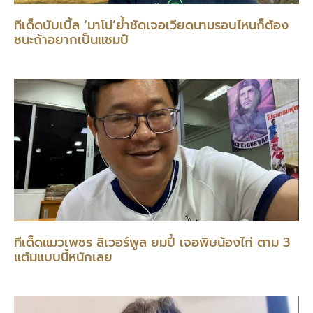
ทีเด็ดบับเบิ้ล ‘มาโน่’ย้ำชัดเจอเวียดนามรอบไหนก็ต้อง
ชนะถ้าอยากเป็นแชมป์
ทีเด็ดแมวเพชร ลิเวอร์พูล ยมปี๋ เจอพิษน้องไก่ ตาม 3
แต้มแบบนี้หนักเลย