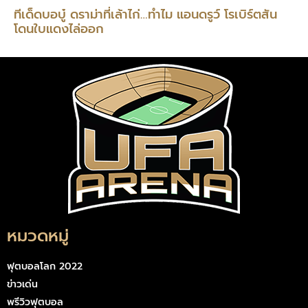
ทีเด็ดบอบู๋ ดราม่าที่เล้าไก่…ทำไม แอนดรูว์ โรเบิร์ตสัน
โดนใบแดงไล่ออก
หมวดหมู่
ฟุตบอลโลก 2022
ข่าวเด่น
พรีวิวฟุตบอล