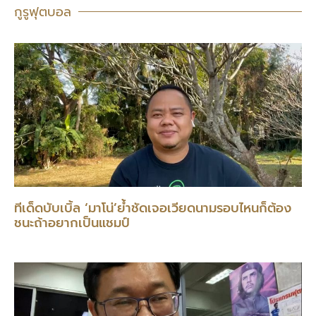
กูรูฟุตบอล
ทีเด็ดบับเบิ้ล ‘มาโน่’ย้ำชัดเจอเวียดนามรอบไหนก็ต้อง
ชนะถ้าอยากเป็นแชมป์