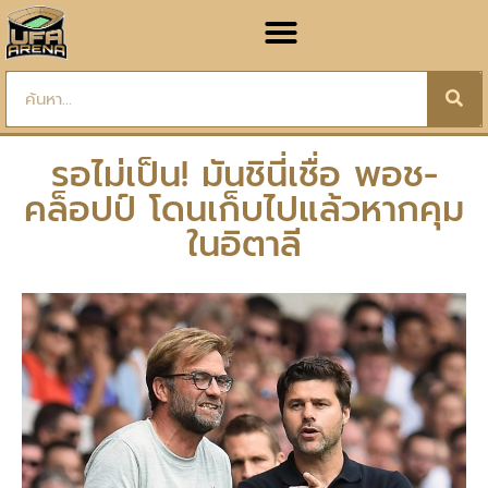
รอไม่เป็น! มันชินี่เชื่อ พอช-
คล็อปป์ โดนเก็บไปแล้วหากคุม
ในอิตาลี