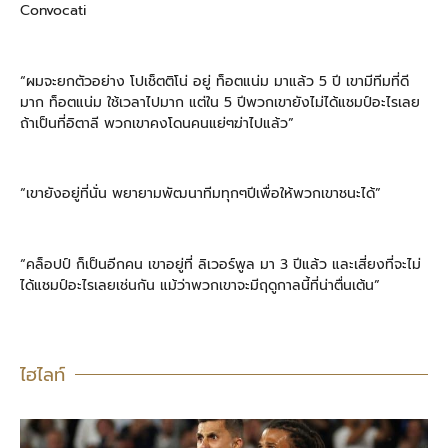
Convocati
“ผมจะยกตัวอย่าง โปเช็ตติโน่ อยู่ ท็อตแน่ม มาแล้ว 5 ปี เขามีทีมที่ดี
มาก ท็อตแน่ม ใช้เวลาไปมาก แต่ใน 5 ปีพวกเขายังไม่ได้แชมป์อะไรเลย
ถ้าเป็นที่อิตาลี พวกเขาคงโดนคนแย่ๆฆ่าไปแล้ว”
“เขายังอยู่ที่นั่น พยายามพัฒนาทีมทุกๆปีเพื่อให้พวกเขาชนะได้”
“คล็อปป์ ก็เป็นอีกคน เขาอยู่ที่ ลิเวอร์พูล มา 3 ปีแล้ว และเสี่ยงที่จะไม่
ได้แชมป์อะไรเลยเช่นกัน แม้ว่าพวกเขาจะมีฤดูกาลนี้ที่น่าตื่นเต้น”
ไฮไลท์