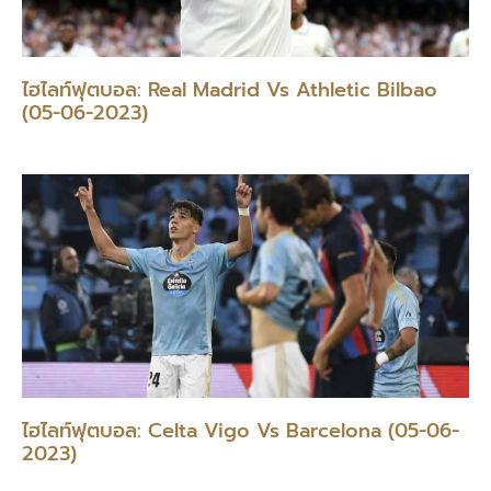
ไฮไลท์ฟุตบอล: Real Madrid Vs Athletic Bilbao
(05-06-2023)
ไฮไลท์ฟุตบอล: Celta Vigo Vs Barcelona (05-06-
2023)