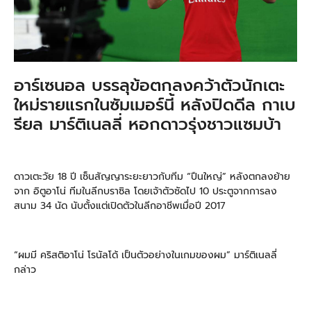
อาร์เซนอล บรรลุข้อตกลงคว้าตัวนักเตะ
ใหม่รายแรกในซัมเมอร์นี้ หลังปิดดีล กาเบ
รียล มาร์ติเนลลี่ หอกดาวรุ่งชาวแซมบ้า
ดาวเตะวัย 18 ปี เซ็นสัญญาระยะยาวกับทีม “ปืนใหญ่” หลังตกลงย้าย
จาก อิตูอาโน่ ทีมในลีกบราซิล โดยเจ้าตัวซัดไป 10 ประตูจากการลง
สนาม 34 นัด นับตั้งแต่เปิดตัวในลีกอาชีพเมื่อปี 2017
“ผมมี คริสติอาโน่ โรนัลโด้ เป็นตัวอย่างในเกมของผม” มาร์ติเนลลี่
กล่าว