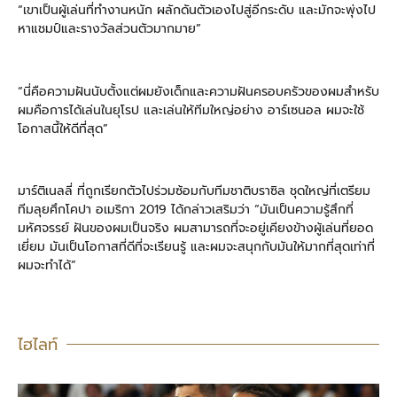
“เขาเป็นผู้เล่นที่ทำงานหนัก ผลักดันตัวเองไปสู่อีกระดับ และมักจะพุ่งไป
หาแชมป์และรางวัลส่วนตัวมากมาย”
“นี่คือความฝันนับตั้งแต่ผมยังเด็กและความฝันครอบครัวของผมสำหรับ
ผมคือการได้เล่นในยุโรป และเล่นให้ทีมใหญ่อย่าง อาร์เซนอล ผมจะใช้
โอกาสนี้ให้ดีที่สุด”
มาร์ติเนลลี่ ที่ถูกเรียกตัวไปร่วมซ้อมกับทีมชาติบราซิล ชุดใหญ่ที่เตรียม
ทีมลุยศึกโคปา อเมริกา 2019 ได้กล่าวเสริมว่า “มันเป็นความรู้สึกที่
มหัศจรรย์ ฝันของผมเป็นจริง ผมสามารถที่จะอยู่เคียงข้างผู้เล่นที่ยอด
เยี่ยม มันเป็นโอกาสที่ดีที่จะเรียนรู้ และผมจะสนุกกับมันให้มากที่สุดเท่าที่
ผมจะทำได้”
ไฮไลท์