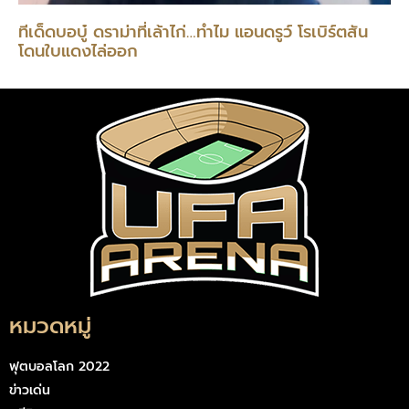
ทีเด็ดบอบู๋ ดราม่าที่เล้าไก่…ทำไม แอนดรูว์ โรเบิร์ตสัน
โดนใบแดงไล่ออก
หมวดหมู่
ฟุตบอลโลก 2022
ข่าวเด่น