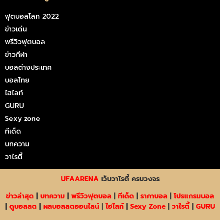
ฟุตบอลโลก 2022
ข่าวเด่น
พรีวิวฟุตบอล
ข่าวกีฬา
บอลต่างประเทศ
บอลไทย
ไฮไลท์
GURU
Sexy zone
ทีเด็ด
บทความ
วาไรตี้
UFAARENA
เว็บวาไรตี้ ครบวงจร
ข่าวล่าสุด
|
บทความ
|
พรีวิวฟุตบอล
|
ทีเด็ด
|
ราคาบอล
|
โปรแกรมบอล
|
ดูบอลสด
|
ผลบอลสดออนไลน์
|
ไฮไลท์
|
Sexy Zone
|
วาไรตี้
|
GURU