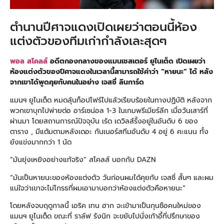
ตำนานปีศาจแดงเปิดเผยว่าตอนนี้ห้อง
แต่งตัวของทีมเก่ากำลังเละสุดๆ
พอล สโคลส์
อดีตกองกลางของแมนเชสเตอร์ ยูไนเต็ด เปิดเผยว่า
ห้องแต่งตัวของปีศาจแดงในเวลานี้สามารถใช้คำว่า “หายนะ” ได้ หลัง
จากเขาได้พูดคุยกับคนในอย่าง เจสซี่ ลินการ์ด
แมนฯ ยูไนเต็ด หมดลุ้นท็อปโฟร์ไปแล้วเรียบร้อยในทางปฏิบัติ หลังจาก
พวกเขาบุกไปพ่ายต่อ อาร์เซน่อล 1-3 ในเกมพรีเมียร์ลีก เมื่อวันเสาร์ที่
ผ่านมา โดยสถานการณ์ปัจจุบัน เร้ด เดวิลส์รั้งอยู่ในอันดับ 6 ของ
ตาราง , มีแต้มตามหลังเดอะ กันเนอร์สทีมอันดับ 4 อยู่ 6 คะแนน ทั้ง
ยังแข่งมากกว่า 1 นัด
“มันยุ่งเหยิงอย่างแท้จริง” สโคลส์ บอกกับ DAZN
“มันเป็นหายนะของห้องแต่งตัว วันก่อนผมได้คุยกับ เจสซี่ สั้นๆ และผม
แน่ใจว่าเขาจะไม่โกรธที่ผมเอามาบอกว่าห้องแต่งตัวคือหายนะ”
โดยหลังจบฤดูกาลนี้ เอริค เทน ฮาก จะเข้ามาเป็นกุนซือคนใหม่ของ
แมนฯ ยูไนเต็ด ขณะที่ ราล์ฟ รังนิก จะขยับไปนั่งเก้าอี้ที่ปรึกษาของ