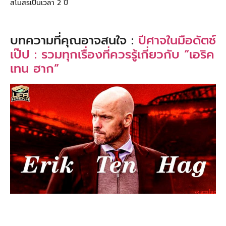
สโมสรเป็นเวลา 2 ปี
บทความที่คุณอาจสนใจ :
ปีศาจในมือดัตช์
เป๊ป : รวมทุกเรื่องที่ควรรู้เกี่ยวกับ “เอริค
เทน ฮาก”