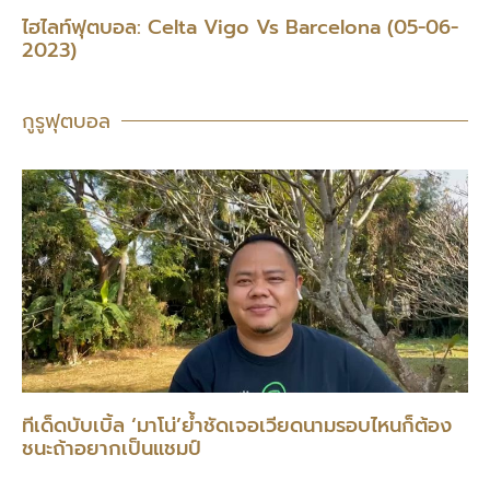
ไฮไลท์ฟุตบอล: Celta Vigo Vs Barcelona (05-06-
2023)
กูรูฟุตบอล
ทีเด็ดบับเบิ้ล ‘มาโน่’ย้ำชัดเจอเวียดนามรอบไหนก็ต้อง
ชนะถ้าอยากเป็นแชมป์