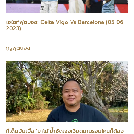
ไฮไลท์ฟุตบอล: Celta Vigo Vs Barcelona (05-06-
2023)
กูรูฟุตบอล
ทีเด็ดบับเบิ้ล ‘มาโน่’ย้ำชัดเจอเวียดนามรอบไหนก็ต้อง