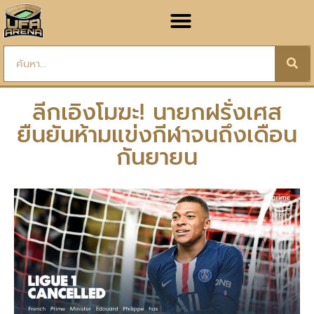
ลีกเอิงโมฆะ! นายกฝรั่งเศส
ยืนยันห้ามแข่งกีฬาจนถึงเดือน
กันยายน