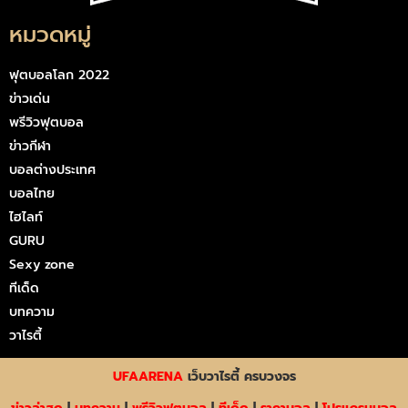
หมวดหมู่
ฟุตบอลโลก 2022
ข่าวเด่น
พรีวิวฟุตบอล
ข่าวกีฬา
บอลต่างประเทศ
บอลไทย
ไฮไลท์
GURU
Sexy zone
ทีเด็ด
บทความ
วาไรตี้
UFAARENA
เว็บวาไรตี้ ครบวงจร