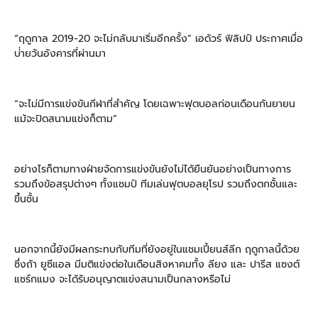
“ฤดูกาล 2019-20 จะไม่กลับมาเริ่มอีกครั้ง” เอดัวร์ ฟิลิปป์ ประกาศเมื่อ
บ่่ายวันอังคารที่ผ่านมา
“จะไม่มีการแข่งขันกีฬาที่สำคัญ โดยเฉพาะฟุตบอลก่อนเดือนกันยายน
แม้จะปิดสนามแข่งก็ตาม”
อย่างไรก็ตามทางฝ่ายจัดการแข่งขันยังไม่ได้ยืนยันอย่างเป็นทางการ
รวมถึงข้อสรุปต่างๆ ทั้งแชมป์ ทีมเล่นฟุตบอลยุโรป รวมถึงตกชั้นและ
ขึ้นชั้น
นอกจากนี้ยังมีผลกระทบกับทีมที่ยังอยู่ในแชมเปี้ยนส์ลีก ฤดูกาลนี้ด้วย
ซึ่งถ้า ยูซีแอล มีมติแข่งต่อในเดือนสิงหาคมทั้ง ลียง และ ปารีส แซงต์
แชร์กแมง จะได้รับอนุญาตแข่งสนามเป็นกลางหรือไม่