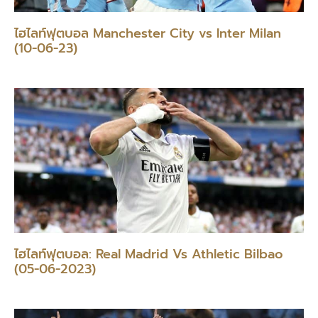
ไฮไลท์ฟุตบอล Manchester City vs Inter Milan
(10-06-23)
ไฮไลท์ฟุตบอล: Real Madrid Vs Athletic Bilbao
(05-06-2023)