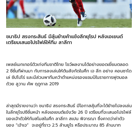
ชนาธิป สรงกระสินธ์ มีลุ้นย้ายค้าแช้งลีกยุโรป หลังเอเยนต์
เตรียมเสนอโปรไฟล์ให้ทีม ลาลีกา
เพลย์เมกเกอร์ตัวเก่งทีมชาติไทย โชว์ผลงานได้อย่างยอดเยี่ยมตลอด
2 ซีซั่นทีผ่านมา กับการลงเล่นให้ต้นสังกัดในศึก เจ ลีก อย่าง คอนซาโด
เล่ ซัปโปโร่ และมีส่วนพาทีมคว้าตำแหน่งรองแชมป์ในรายการฟุตบอล
ถ้วย ลูวาน คัพ ฤดูกาล 2019
ล่าสุดมีรายงานว่า ชนาธิป สรงกระสินธ์ มีโอกาสลุ้นที่จะได้ย้ายไปลงเล่น
ในลีกยุโรปซีซั่นหน้า หลังเอเยนต์แข้งวัย 26 ปี เตรียมที่จะเสนอโปรไฟล์
ของเจ้าตัวให้กับสโมสในศึก ลาลีกา สเปน พิจารณา ซึ่งคาดว่าค่าตัว
ของ “เจ้าเจ” จะอยู่ที่ราว 2.5 ล้านยูโร หรือประมาณ 85 ล้านบาท