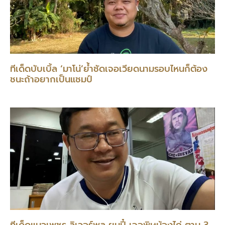
ทีเด็ดบับเบิ้ล ‘มาโน่’ย้ำชัดเจอเวียดนามรอบไหนก็ต้อง
ชนะถ้าอยากเป็นแชมป์
ทีเด็ดแมวเพชร ลิเวอร์พูล ยมปี๋ เจอพิษน้องไก่ ตาม 3