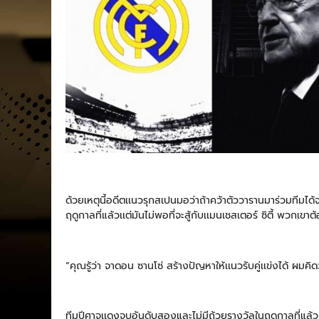
ด้วยเหตุนี้อดีตเเนวรุกสเปนมอว่าถ้าคว้าตัววารานมาร่วมทีมได้จ
ฤดูกาลที่แล้วเเต่มันไม่พอที่จะสู้กับเเมนเชสเตอร์ ซิตี้ พวกเขา
“คุณรู้ว่า จาดอน ซานโซ่ สร้างปัญหาให้เเนวรับคู่เเข่งได้ ผมคิดว่
ทีมปีศาจเเดงจบอันดับสองและไม่มีถ้วยรางวัลในฤดูกาลที่แล้ว จ