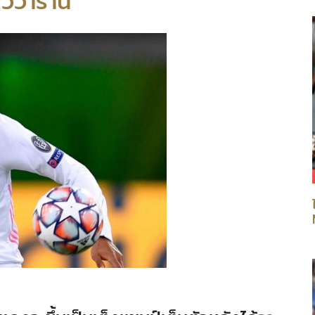
ตัววาราน