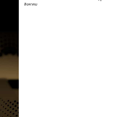
สิงหาคม