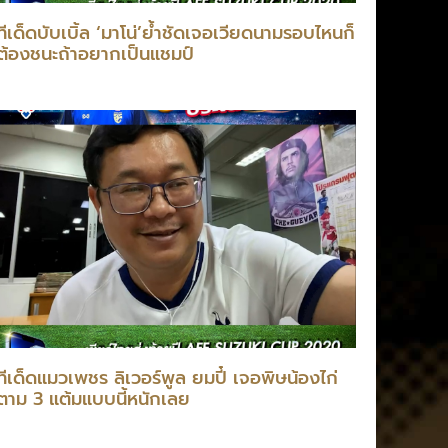
ทีเด็ดบับเบิ้ล ‘มาโน่’ย้ำชัดเจอเวียดนามรอบไหนก็
ต้องชนะถ้าอยากเป็นแชมป์
ทีเด็ดแมวเพชร ลิเวอร์พูล ยมปี๋ เจอพิษน้องไก่
ตาม 3 แต้มแบบนี้หนักเลย