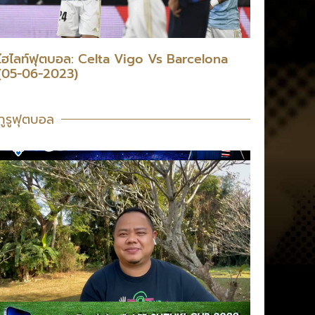
ไฮไลท์ฟุตบอล: Celta Vigo Vs Barcelona
(05-06-2023)
กูรูฟุตบอล