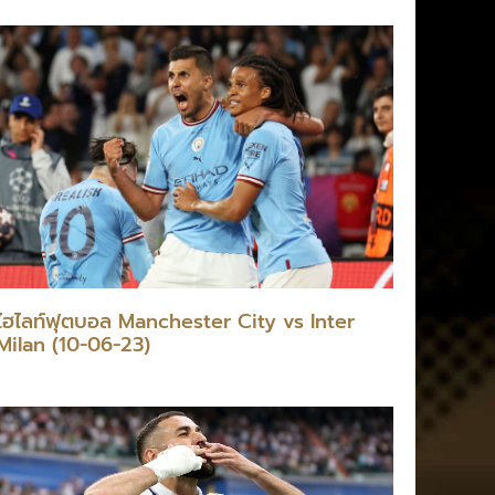
ไฮไลท์ฟุตบอล Manchester City vs Inter
Milan (10-06-23)