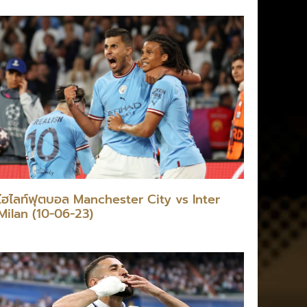
ไฮไลท์ฟุตบอล Manchester City vs Inter
Milan (10-06-23)