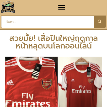
สวยมั้ย! เสื้อปืนใหญ่ฤดูกาล
หน้าหลุดบนโลกออนไลน์