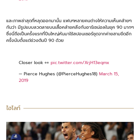
และภาพล่าสุดที่หลุดออกมานั้น แฟนๆหลายคนต่างให้ความเห็นคล้ายๆ
กันว่า มีรูปแบบลวดลายบนเสื้อคล้ายคลึงกับอาร์เซน่อลในยุค 90 มากๆ
ซึ่งนี่ถือเป็นครั้งแรกที่ปืนใหญ่หันมาใช้สปอนเซอร์ชุดจากค่ายสามขีดอีก
ครั้งนับตั้งแต่ช่วงต้นปี 90 ด้วย
Closer look 👀
pic.twitter.com/XrjH13eqmx
— Pierce Hughes (@PierceHughes18)
March 15,
2019
ไฮไลท์