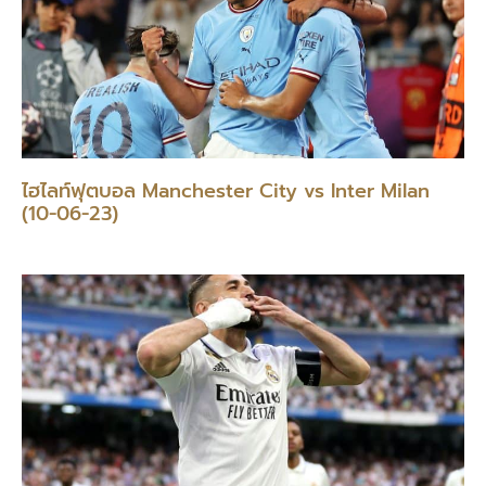
ไฮไลท์ฟุตบอล Manchester City vs Inter Milan
(10-06-23)