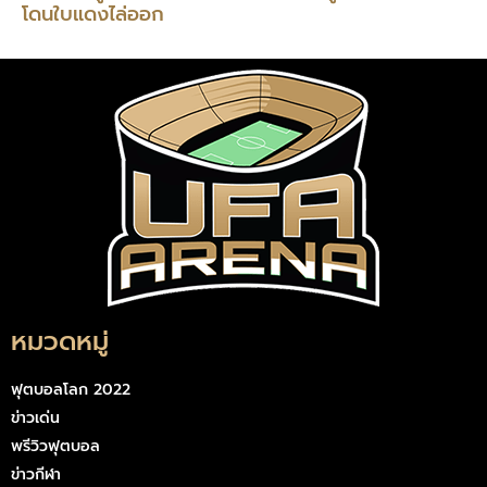
โดนใบแดงไล่ออก
หมวดหมู่
ฟุตบอลโลก 2022
ข่าวเด่น
พรีวิวฟุตบอล
ข่าวกีฬา