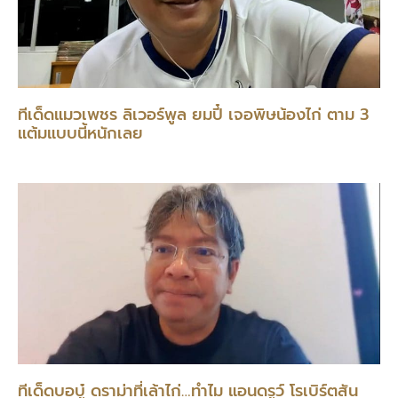
ทีเด็ดแมวเพชร ลิเวอร์พูล ยมปี๋ เจอพิษน้องไก่ ตาม 3
แต้มแบบนี้หนักเลย
ทีเด็ดบอบู๋ ดราม่าที่เล้าไก่…ทำไม แอนดรูว์ โรเบิร์ตสัน