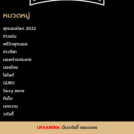
หมวดหมู่
ฟุตบอลโลก 2022
ข่าวเด่น
พรีวิวฟุตบอล
ข่าวกีฬา
บอลต่างประเทศ
บอลไทย
ไฮไลท์
GURU
Sexy zone
ทีเด็ด
บทความ
วาไรตี้
UFAARENA
เว็บวาไรตี้ ครบวงจร