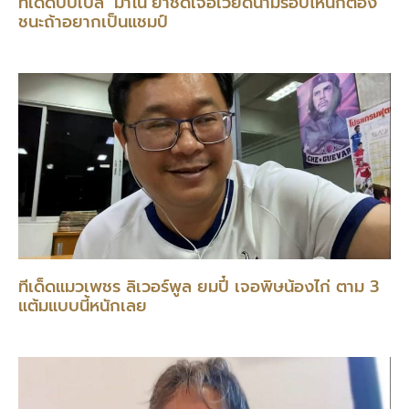
ทีเด็ดบับเบิ้ล ‘มาโน่’ย้ำชัดเจอเวียดนามรอบไหนก็ต้อง
ชนะถ้าอยากเป็นแชมป์
ทีเด็ดแมวเพชร ลิเวอร์พูล ยมปี๋ เจอพิษน้องไก่ ตาม 3
แต้มแบบนี้หนักเลย