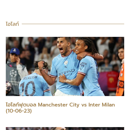
ไฮไลท์
ไฮไลท์ฟุตบอล Manchester City vs Inter Milan
(10-06-23)