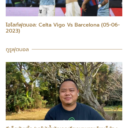
ไฮไลท์ฟุตบอล: Celta Vigo Vs Barcelona (05-06-
2023)
กูรูฟุตบอล