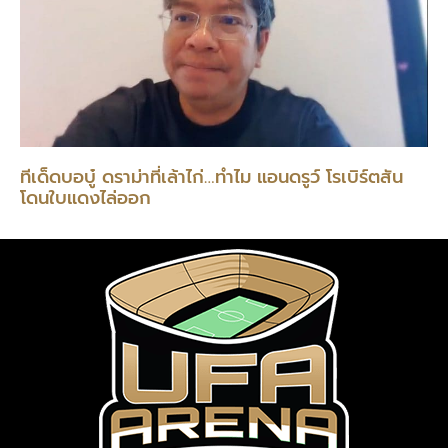
ทีเด็ดบอบู๋ ดราม่าที่เล้าไก่…ทำไม แอนดรูว์ โรเบิร์ตสัน
โดนใบแดงไล่ออก