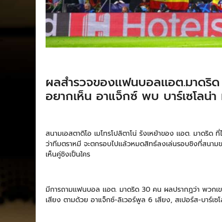
ผลสำรวจของเเฟนบอลเเอต.มาดริด ท
อยากเห็น อาแจ็กซ์ พบ บาร์เซโลน่า 
สนามเอสตาดิโอ เมโทรโปลิตาโน่ รังเหย้าของ เเอต. มาดริด ที่ได้
ว่าทีมตราหมี จะตกรอบไปเเล้วหมดสิทธ์ลงเล่นรอบชิงที่สนามข
เห็นคู่ชิงเป็นใคร
มีการถามเเฟนบอล เเอต. มาดริด 30 คน ผลปรากฏว่า พวกเขาอยา
เสียง ตามด้วย อาแจ็กซ์-ลิเวอร์พูล 6 เสียง, สเปอร์ส-บาร์เซโล