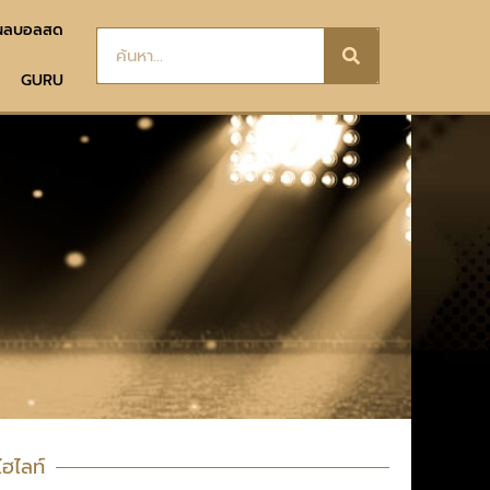
ผลบอลสด
GURU
ไฮไลท์