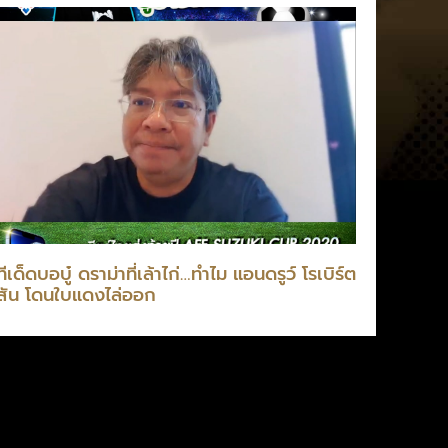
ทีเด็ดบอบู๋ ดราม่าที่เล้าไก่…ทำไม แอนดรูว์ โรเบิร์ต
สัน โดนใบแดงไล่ออก