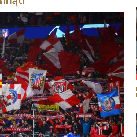
กที่สุด