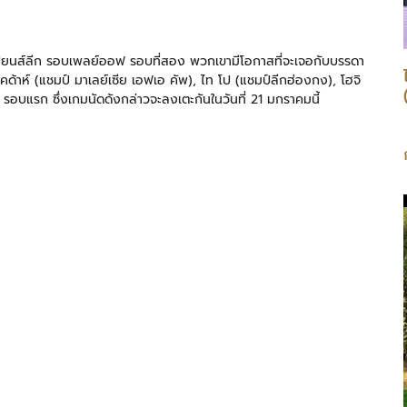
ี้ยนส์ลีก รอบเพลย์ออฟ รอบที่สอง พวกเขามีโอกาสที่จะเจอกับบรรดา
เคด้าห์ (แชมป์ มาเลย์เซีย เอฟเอ คัพ), ไท โป (แชมป์ลีกฮ่องกง), โฮจิ
รอบแรก ซึ่งเกมนัดดังกล่าวจะลงเตะกันในวันที่ 21 มกราคมนี้