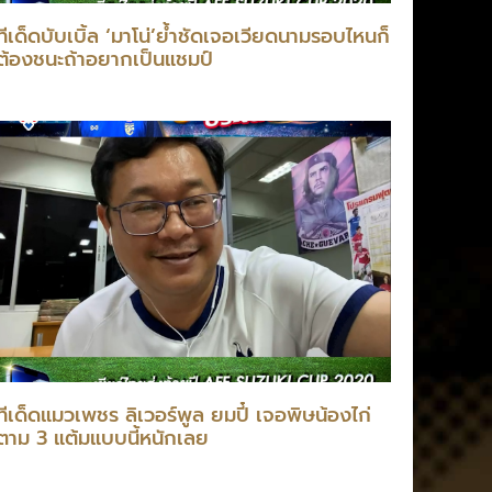
ทีเด็ดบับเบิ้ล ‘มาโน่’ย้ำชัดเจอเวียดนามรอบไหนก็
ต้องชนะถ้าอยากเป็นแชมป์
ทีเด็ดแมวเพชร ลิเวอร์พูล ยมปี๋ เจอพิษน้องไก่
ตาม 3 แต้มแบบนี้หนักเลย