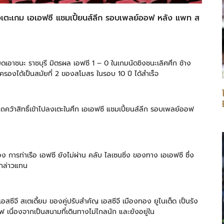
ลงเตะเกม
เอเอฟซี แชมเปี้ยนส์ลีก รอบเพลย์ออฟ
หลัง แพท ส
บียดเอาชนะ ราชบุรี มิตรผล เอฟซี 1 – 0 ในเกมนัดชิงชนะเลิศศึก ช้าง
องได้เป็นสมัยที่ 2 ของสโมสร ในรอบ 10 ปี ได้สำเร็จ
ถคว้าสิทธิ์เข้าไปลงเตะในศึก เอเอฟซี แชมเปี้ยนส์ลีก รอบเพลย์ออฟ
 การท่าเรือ เอฟซี ยังไม่ผ่าน คลับ ไลเซนซิ่ง ของทาง เอเอฟซี ซึ่ง
งกล่าวแทน
ซีจี สเตเดี้ยม ของคู่ปรับสำคัญ เอสซีจี เมืองทอง ยูไนเต็ด เป็นรัง
อฟ
เนื่องจากเป็นสนามที่เดินทางไม่ไกลนัก และยังอยู่ใน