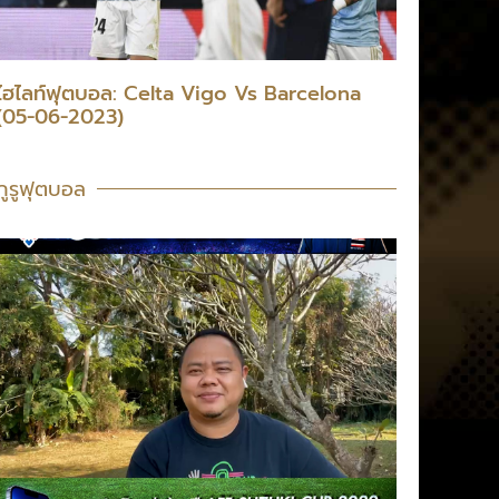
ไฮไลท์ฟุตบอล: Celta Vigo Vs Barcelona
(05-06-2023)
กูรูฟุตบอล