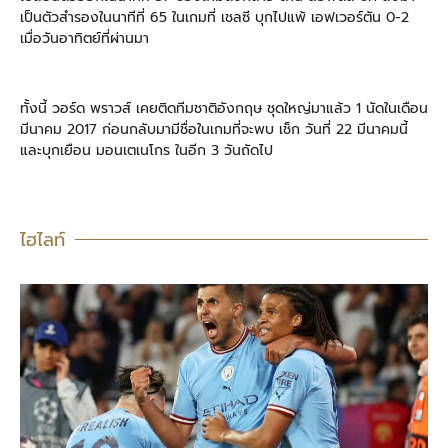
เป็นตัวสำรองในนาทีที่ 65 ในเกมที่ เชลซี บุกไปแพ้ เอฟเวอร์ตัน 0-2
เมื่อวันอาทิตย์ที่ผ่านมา
ทั้งนี้ วอร์ด พราวส์ เคยติดทีมชาติอังกฤษ ชุดใหญ่มาแล้ว 1 นัดในเดือน
มีนาคม 2017 ก่อนกลับมามีชื่อในเกมที่จะพบ เช็ก วันที่ 22 มีนาคมนี้
และบุกเยือน มอนเตเนโกร ในอีก 3 วันถัดไป
ไฮไลท์