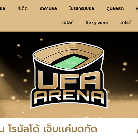
บอล
ทีเด็ด
ราคาบอล
โปรแกรมบอล
ดูบอลสด
ไฮไลท์
Sexy zone
วาไรตี้
น โรนัลโด้ เจ็บเเค่มดกัด