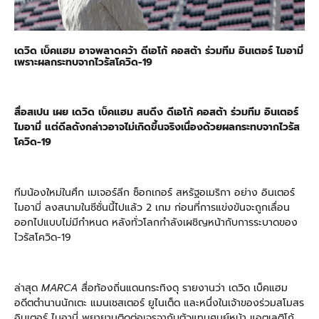
เดวิด เบ็คแฮม อาจพลาดคว้า ดีเอโก้ คอสต้า ร่วมทีม อินเตอร์ ไมอามี่
เพราะผลกระทบจากไวรัสโควิด-19
สื่อสเปน เผย
เดวิด เบ็คแฮม สนดึง ดีเอโก้ คอสต้า ร่วมทีม อินเตอร์
ไมอามี่ แต่ดีลดังกล่าวอาจไม่เกิดขึ้นจริงเนื่องด้วยผลกระทบจากไวรัส
โควิด-19
ทีมน้องใหม่ในศึก เมเจอร์ลีก ซ็อกเกอร์ สหรัฐอเมริกา อย่าง อินเตอร์
ไมอามี่ ลงสนามในซีซั่นนี้ไปแล้ว 2 เกม ก่อนที่การแข่งขันจะถูกเลื่อน
ออกไปแบบไม่มีกำหนด หลังทั่วโลกกำลังเผชิญหน้ากับการระบาดของ
ไวรัสโควิด-19
ล่าสุด
MARCA
สื่อท้องถิ่นแดนกระทิงดุ รายงานว่า เดวิด เบ็คแฮม
อดีตตำนานนักเตะ แมนเชสเตอร์ ยูไนเต็ด และหนึ่งในเจ้าของร่วมสโมสร
อินเตอร์ ไมอามี่ พยายามติดต่อเจรจากับตัวแทนศูนย์หน้า แอตเลติโก้