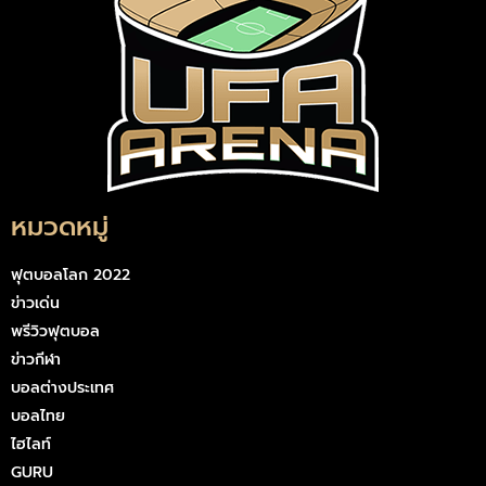
หมวดหมู่
ฟุตบอลโลก 2022
ข่าวเด่น
พรีวิวฟุตบอล
ข่าวกีฬา
บอลต่างประเทศ
บอลไทย
ไฮไลท์
GURU