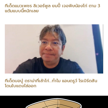
ทีเด็ดแมวเพชร ลิเวอร์พูล ยมปี๋ เจอพิษน้องไก่ ตาม 3
แต้มแบบนี้หนักเลย
ทีเด็ดบอบู๋ ดราม่าที่เล้าไก่…ทำไม แอนดรูว์ โรเบิร์ตสัน
โดนใบแดงไล่ออก