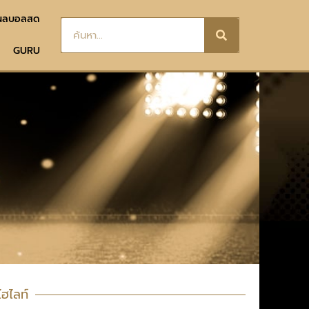
ผลบอลสด
GURU
ไฮไลท์