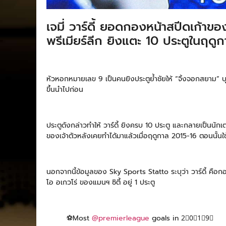
เจมี่ วาร์ดี้ ยอดกองหน้าสปีดเก้าข
พรีเมียร์ลีก ยิงแตะ 10 ประตูในฤดูกา
หัวหอกหมายเลข 9 เป็นคนยิงประตูย้ำชัยให้ “จิ้งจอกสยาม” บุ
ขึ้นนำไปก่อน
ประตูดังกล่าวทำให้ วาร์ดี้ ยิงครบ 10 ประตู และกลายเป็นนักเต
ของเจ้าตัวหลังเคยทำได้มาแล้วเมื่อฤดูกาล 2015-16 ตอนนั้นใช้
นอกจากนี้ข้อมูลของ Sky Sports Statto ระบุว่า วาร์ดี้ คือกองห
โอ อเกวโร่ ของแมนฯ ซิตี้ อยู่ 1 ประตู
⚽️Most
@premierleague
goals in 2⃣0⃣1⃣9⃣