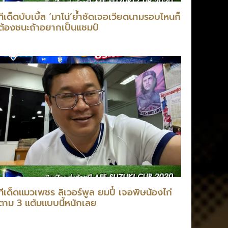
ทีเด็ดบับเบิ้ล ‘มาโน่’ย้ำชัดเจอเวียดนามรอบไหนก็
ต้องชนะถ้าอยากเป็นแชมป์
ทีเด็ดแมวเพชร ลิเวอร์พูล ยมปี๋ เจอพิษน้องไก่
ตาม 3 แต้มแบบนี้หนักเลย