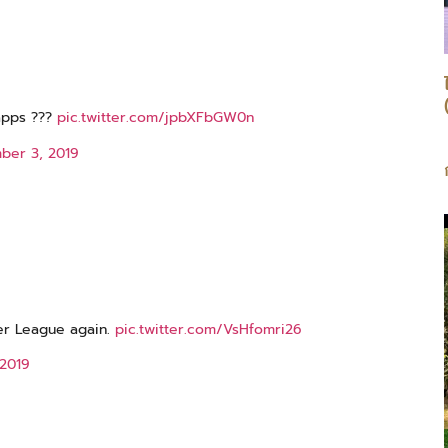
pps ???
pic.twitter.com/jpbXFbGW0n
ber 3, 2019
mier League again.
pic.twitter.com/VsHfomri26
2019