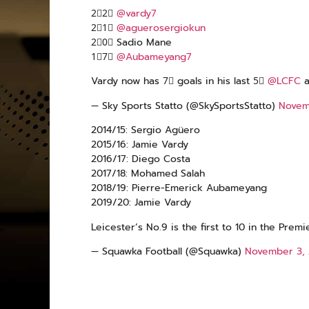
2⃣2⃣
@vardy7
2⃣1⃣
@aguerosergiokun
2⃣0⃣ Sadio Mane
1⃣7⃣
@Aubameyang7
Vardy now has 7⃣ goals in his last 5⃣
@LCFC
a
— Sky Sports Statto (@SkySportsStatto)
Novem
2014/15: Sergio Agüero
2015/16: Jamie Vardy
2016/17: Diego Costa
2017/18: Mohamed Salah
2018/19: Pierre-Emerick Aubameyang
2019/20: Jamie Vardy
Leicester’s No.9 is the first to 10 in the Pre
— Squawka Football (@Squawka)
November 3, 