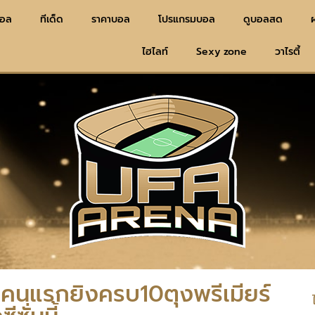
บอล
ทีเด็ด
ราคาบอล
โปรแกรมบอล
ดูบอลสด
ไฮไลท์
Sexy zone
วาไรตี้
” คนแรกยิงครบ10ตุงพรีเมียร์