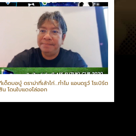
ทีเด็ดบอบู๋ ดราม่าที่เล้าไก่…ทำไม แอนดรูว์ โรเบิร์ต
สัน โดนใบแดงไล่ออก