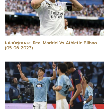
ไฮไลท์ฟุตบอล: Real Madrid Vs Athletic Bilbao
(05-06-2023)