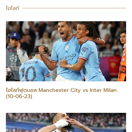
ไฮไลท์
ไฮไลท์ฟุตบอล Manchester City vs Inter Milan
(10-06-23)