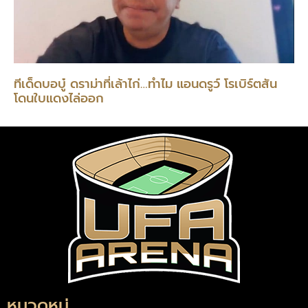
ทีเด็ดบอบู๋ ดราม่าที่เล้าไก่…ทำไม แอนดรูว์ โรเบิร์ตสัน
โดนใบแดงไล่ออก
หมวดหมู่