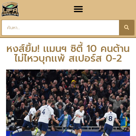
หงส์ยิ้ม! เเมนฯ ซิตี้ 10 คนต้าน
ไม่ไหวบุกเเพ้ สเปอร์ส 0-2