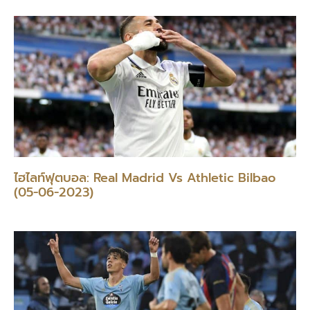
ไฮไลท์ฟุตบอล: Real Madrid Vs Athletic Bilbao
(05-06-2023)