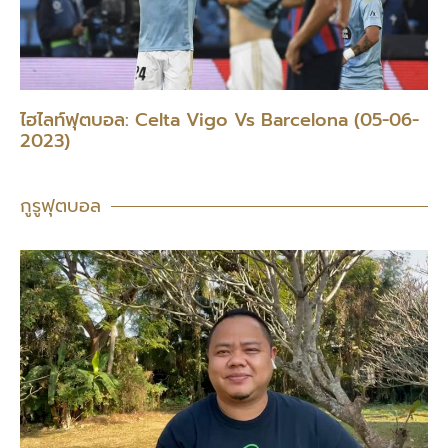
ไฮไลท์ฟุตบอล: Celta Vigo Vs Barcelona (05-06-
2023)
กูรูฟุตบอล