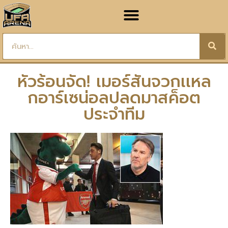
หัวร้อนจัด! เมอร์สันจวกเเหล
กอาร์เซน่อลปลดมาสค็อต
ประจำทีม