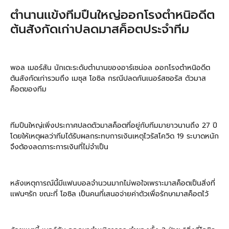
ตำนานเเข้งทีมปืนใหญ่ออกโรงตำหนิอดีต
ต้นสังกัดเก่าปลดมาสค็อตประจำทีม
พอล เมอร์สัน นักเตะระดับตำนานของอาร์เซน่อล ออกโรงตำหนิอดีต
ต้นสังกัดเก่ารวมถึง เมซุส โอซิล กรณีปลดกันเนอร์สซอรัส ตัวมาส
ค็อตของทีม
ทีมปืนใหญ่เพิ่งประกาศปลดตัวมาสค็อตที่อยู่กับทีมมายาวนานถึง 27 ปี
โดยให้เหตุผลว่าทีมได้รับผลกระทบการเงินเหตุไวรัสโควิด 19 ระบาดหนัก
จึงต้องลดภาระการเงินที่ไม่จำเป็น
หลังเหตุการณ์นี้มีเเฟนบอลจำนวนมากไม่พอใจเพราะมาสค็อตเป็นสิ่งที่
เเฟนๆรัก ขณะที่ โอซิล เป็นคนที่เสนอจ่ายค่าตัวเพื่อรักษามาสค็อตไว้