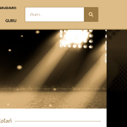
ผลบอลสด
GURU
ไฮไลท์