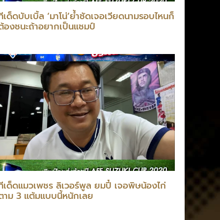
ทีเด็ดบับเบิ้ล ‘มาโน่’ย้ำชัดเจอเวียดนามรอบไหนก็
ต้องชนะถ้าอยากเป็นแชมป์
ทีเด็ดแมวเพชร ลิเวอร์พูล ยมปี๋ เจอพิษน้องไก่
ตาม 3 แต้มแบบนี้หนักเลย