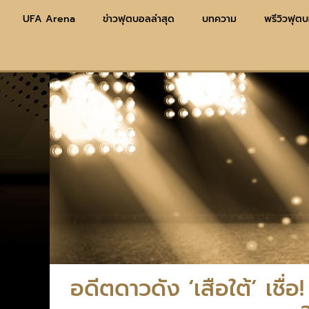
UFA Arena
ข่าวฟุตบอลล่าสุด
บทความ
พรีวิวฟุต
อดีตดาวดัง ‘เสือใต้’ เชื่อ!