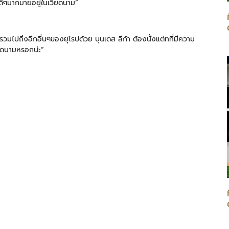
ตะดีๆมากมายอยู่ในเวียดนาม”
รวมไปถึงอีกอื่นๆของยุโรปด้วย บุนเดส ลีก้า ต้องนั้งแต่ทที่มีความ
ียดนามหรอกน่ะ”