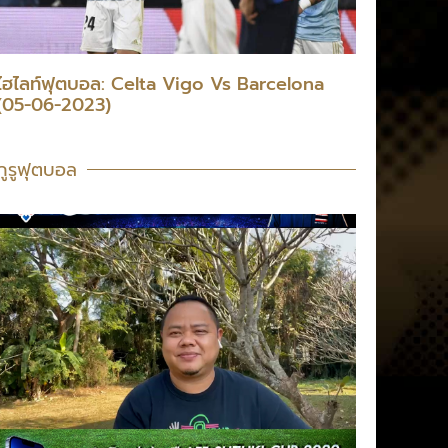
ไฮไลท์ฟุตบอล: Celta Vigo Vs Barcelona
(05-06-2023)
กูรูฟุตบอล