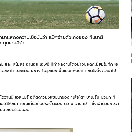
กมาแสดงความเชื่อมั่นว่า แบ็คซ้ายตัวเก่งของ ทีมชาติ
 บุนเดสลีก้า
ดนาม และ สโมสร ฮานอย เอฟซี ที่ทำผลงานได้อย่างยอดกเยี่ยมในศึก เอ
เดสลีก้า เยอรมัน อย่าง โบรุสเซีย มึนเช่นกลัดบัค ที่สนใจดึงตัวเขาไป
วานนี่ เอลแบร์ อดีตดาวยิงแซมบาของ “เสือใต้” บาเยิร์น มิวนิค ที่
ับได้ให้สัมภาษณ์เกี่ยวกับประเด็นของ ดวาน วาน เฮา ซึ่งเจ้าตัวมองว่า
เมืองเบียร์แน่นอน