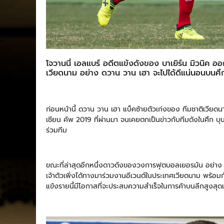
โจวานนี่ เอลแบร์ อดีตแข้งดังของ บาเยิร์น มิวนิค ออ
เวียดนาม อย่าง ดวาน วาน เฮา จะไปได้ดีแน่นอนบนศึก
ก่อนหน้านี้ ดวาน วาน เฮา แบ็คซ้ายตัวเก่งของ ทีมชาติเวีย
เชียน คัพ 2019 ที่ผ่านมา จนเคยตกเป็นข่าวกับทีมดังในศึก บุน
ร่วมทีม
ขณะที่ล่าสุดอีกหนึ่งดาวดังของวงการฟุตบอลเยอรมัน อย่าง โจ
เจ้าตัวเพิ่งได้ทางมาร่วมงานอีเวนต์ในประเทศเวียดนาม พร้อมก
แข้งรายนี้มีโอกาสที่จะประสบความสำเร็จในการค้าบนลีกสูงสุด