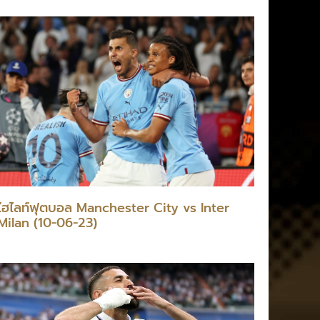
ไฮไลท์ฟุตบอล Manchester City vs Inter
Milan (10-06-23)