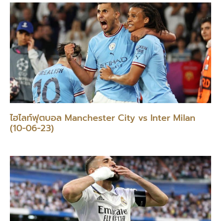
ไฮไลท์ฟุตบอล Manchester City vs Inter Milan
(10-06-23)