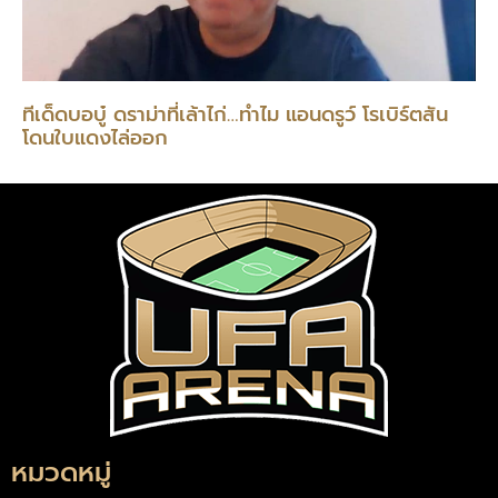
ทีเด็ดบอบู๋ ดราม่าที่เล้าไก่…ทำไม แอนดรูว์ โรเบิร์ตสัน
โดนใบแดงไล่ออก
หมวดหมู่