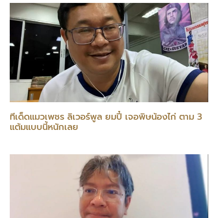
ทีเด็ดแมวเพชร ลิเวอร์พูล ยมปี๋ เจอพิษน้องไก่ ตาม 3
แต้มแบบนี้หนักเลย