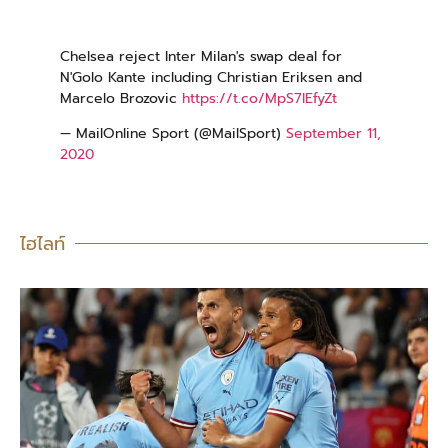
Chelsea reject Inter Milan's swap deal for
N'Golo Kante including Christian Eriksen and
Marcelo Brozovic
https://t.co/MpS7IEfyZt
— MailOnline Sport (@MailSport)
September 11,
2020
ไฮไลท์