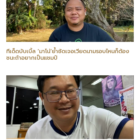
ทีเด็ดบับเบิ้ล ‘มาโน่’ย้ำชัดเจอเวียดนามรอบไหนก็ต้อง
ชนะถ้าอยากเป็นแชมป์