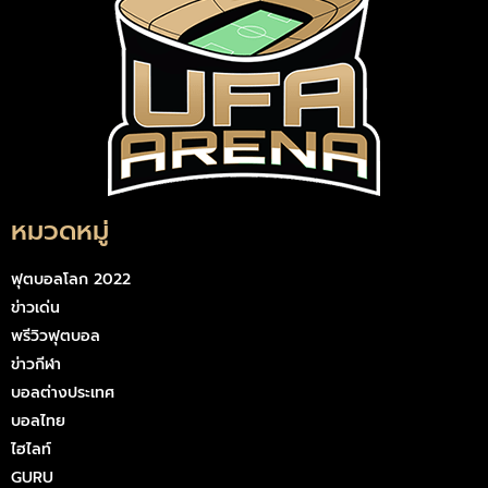
หมวดหมู่
ฟุตบอลโลก 2022
ข่าวเด่น
พรีวิวฟุตบอล
ข่าวกีฬา
บอลต่างประเทศ
บอลไทย
ไฮไลท์
GURU