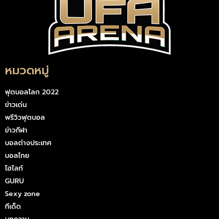
หมวดหมู่
ฟุตบอลโลก 2022
ข่าวเด่น
พรีวิวฟุตบอล
ข่าวกีฬา
บอลต่างประเทศ
บอลไทย
ไฮไลท์
GURU
Sexy zone
ทีเด็ด