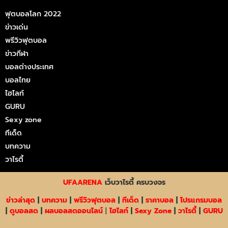
ฟุตบอลโลก 2022
ข่าวเด่น
พรีวิวฟุตบอล
ข่าวกีฬา
บอลต่างประเทศ
บอลไทย
ไฮไลท์
GURU
Sexy zone
ทีเด็ด
บทความ
วาไรตี้
UFAARENA
เว็บวาไรตี้ ครบวงจร
ข่าวล่าสุด
|
บทความ
|
พรีวิวฟุตบอล
|
ทีเด็ด
|
ราคาบอล
|
โปรแกรมบอล
|
ดูบอลสด
|
ผลบอลสดออนไลน์
|
ไฮไลท์
|
Sexy Zone
|
วาไรตี้
|
GURU