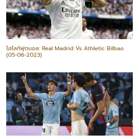
ไฮไลท์ฟุตบอล: Real Madrid Vs Athletic Bilbao
(05-06-2023)