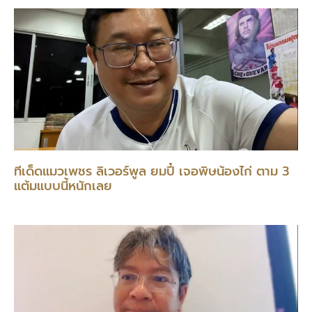
ทีเด็ดแมวเพชร ลิเวอร์พูล ยมปี๋ เจอพิษน้องไก่ ตาม 3
แต้มแบบนี้หนักเลย