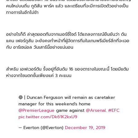
คนใหม่บนถิ่น กูดิสัน พาร์ค แล้ว และเตรียมที่จะมีการเปิดตัวอย่างเป็น
ทางการในอีกไม่ช้า
อย่างไรก็ดี ล่าสุดยอดทีมจากเมอร์ซี่ไซด์ ได้แถลงการณ์ยืนยันว่า ดัน
แคน เฟอร์กูสัน จะยังคงทำหน้าที่ผู้จัดการทีมในเกมพรีเมียร์ลีกที่จะเจอ
กับ อาร์เซน่อล วันเสาร์นี้อย่างแน่นอน
สำหรับ เอฟเวอร์ตัน รั้งอยู่ที่อันดับ 16 ของตารางในขณะนี้ โดยมีแต้ม
ห่างจากโซนตกชั้นเพียงแค่ 3 คะแนน
🔵 | Duncan Ferguson will remain as caretaker
manager for this weekend's home
@PremierLeague
game against
@Arsenal
.
#EFC
pic.twitter.com/Dk61K2kxU9
— Everton (@Everton)
December 19, 2019