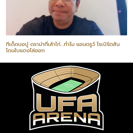
ทีเด็ดบอบู๋ ดราม่าที่เล้าไก่…ทำไม แอนดรูว์ โรเบิร์ตสัน
โดนใบแดงไล่ออก