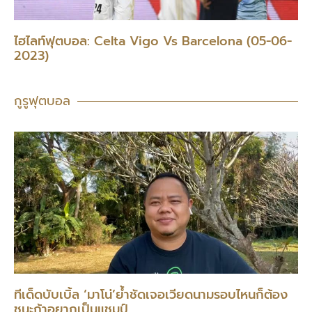
ไฮไลท์ฟุตบอล: Celta Vigo Vs Barcelona (05-06-
2023)
กูรูฟุตบอล
ทีเด็ดบับเบิ้ล ‘มาโน่’ย้ำชัดเจอเวียดนามรอบไหนก็ต้อง
ชนะถ้าอยากเป็นแชมป์