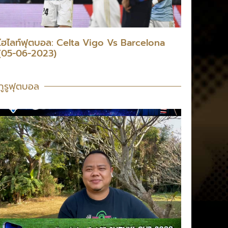
ไฮไลท์ฟุตบอล: Celta Vigo Vs Barcelona
(05-06-2023)
กูรูฟุตบอล