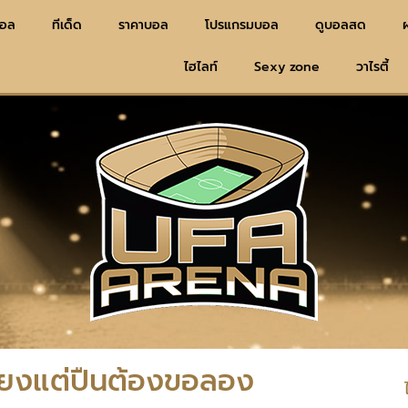
บอล
ทีเด็ด
ราคาบอล
โปรแกรมบอล
ดูบอลสด
ไฮไลท์
Sexy zone
วาไรตี้
าเสี่ยงแต่ปืนต้องขอลอง