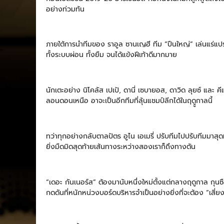
อย่างท่วมท้น
ภายใต้การนำทีมของ ราอูล ซานเญฮี ทีม “ปืนใหญ่” เล่นแร่แปร
ทั้งระบบผ่อน ทั้งยืม จนได้แข้งฝีเท้าดีมากมาย
นักเตะอย่าง นิโคลัส เปเป้, ดานี่ เซบายอส, ดาวิด ลุยซ์ และ คีแ
ลอนดอนเหนือ อาจะเป็นอีกทีมที่ลุ้นแชมป์ลีกได้ในฤดููกาลนี้
ทว่าทุกอย่างกลับตาลปัตร อูไน เอเมรี่ ปรับทีมไปปรับทีมมาสุดท้
ยิ่งมืดมิดสุดท้ายเส้นทางระหว่างสองเราก็ถึงทางตัน
“เดอะ กันเนอร์ส” ต้องมานับหนึ่งใหม่ตั้งแต่กลางฤดูกาล กุนซือ
กดดันที่หนักหน่วงบอร์ดบริหารจำเป็นอย่างยิ่งที่จะต้อง “เสี่ยง