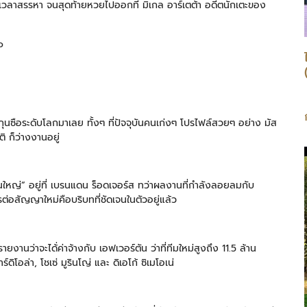
ใช้เวลาสรรหา จนสุดท้ายหวยไปออกที่ มิเกล อาร์เตต้า อดีตนักเตะของ
ุนซือระดับโลกมาเลย ทั้งๆ ที่ปัจจุบันคนเก่งๆ โปรไฟล์สวยๆ อย่าง มัส
ติ ก็ว่างงานอยู่
หญ่” อยู่ที่ เบรนแดน ร็อดเจอร์ส ทว่าผลงานที่กำลังลอยลมกับ
ารต่อสัญญาใหม่คือบริบทที่ชัดเจนในตัวอยู่แล้ว
ยงานว่าจะได้่ค่าจ้างกับ เอฟเวอร์ตัน ว่าที่ทีมใหม่สูงถึง 11.5 ล้าน
ดิโอล่า, โชเซ่ มูรินโญ่ และ ดิเอโก้ ซิเมโอเน่