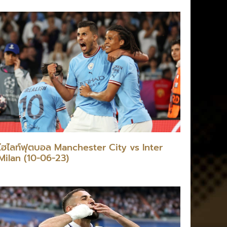
ไฮไลท์ฟุตบอล Manchester City vs Inter
Milan (10-06-23)