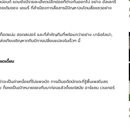
 ล้านปอนด์ แถมยังมีรายละเอียดปลีกย่อยที่ต่างกันออกไป อย่าง อัลเลกรี
รอยเดิมของ เอเมรี่ ที่สำเนียงการสื่อสารมีปัญหาจนโดนสื่อแซวอย่าง
 ท็อตแน่ม ฮอตสเปอร์ และที่สำคัญทีมที่พร้อมกว่าอย่าง บาร์เซโลน่า,
มส่งเทียบเชิญหากทีมมีการเปลี่ยนแปลงในเร็วๆ นี้
สเตเดี้ยม
่าจะเป็นค่าเหนื่อยที่ไม่แพงนัก การเป็นอดีตนักเตะที่รู้พื้นเพสโมสร
ย ก็เคยเป็นเป้าหมายของทีมมาก่อนแล้วตั้งแต่สมัย อาร์แซน เวนเกอร์