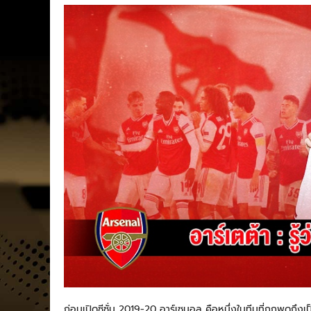
ก่อนเปิดซีซั่น 2019-20 อาร์เซนอล คือหนึ่งในทีมที่ถูกพูดถึ