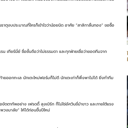
ธาตุงบประมาณที่ใครก็เข้าใจว่าน้อยนิด อาศัย “สาลิกาลิ้นทอง” ขอซื้อ
รน เทียร์นี่ย์ ชื่อชั้นถือว่าไม่ธรรมดา และทุกฝ่ายเชื่อว่ายอดทีมจาก
ายออกทะเล นักเตะใหม่ฟอร์มก็ไม่ดี นักเตะเก่าก็พึ่งพาไม่ได้ ยิ่งทำทีม
ขัดตาทัพอย่าง เฟรดดี้ ลุงเบิร์ก ก็ไม่ใช่อัศวินขี่ม้าขาว และภายใต้แรง
พวงมาลัย” ให้ได้ก่อนขึ้นปีใหม่