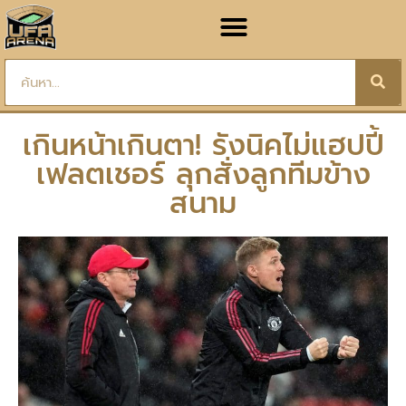
เกินหน้าเกินตา! รังนิคไม่แฮปปี้
เฟลตเชอร์ ลุกสั่งลูกทีมข้าง
สนาม