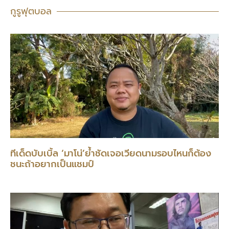
กูรูฟุตบอล
ทีเด็ดบับเบิ้ล ‘มาโน่’ย้ำชัดเจอเวียดนามรอบไหนก็ต้อง
ชนะถ้าอยากเป็นแชมป์