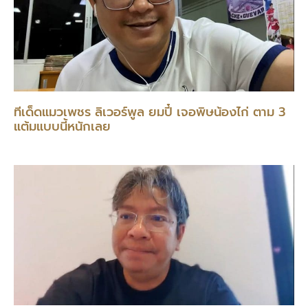
ทีเด็ดแมวเพชร ลิเวอร์พูล ยมปี๋ เจอพิษน้องไก่ ตาม 3
แต้มแบบนี้หนักเลย