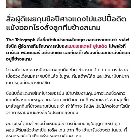
สื่อผู้ดีเผยกุนซือปีศาจแดงไม่แฮปปี้อดีต
แข้งออกโรงสั่งลูกทีมข้างสนาม
The Telegraph สื่อชื่อดังในประเทศอังกฤษ ออกมารายงานว่า ราล์ฟ
รังนิค ผู้จัดการทีมรักษาการณ์ของ
แมนเชสเตอร์ ยูไนเต็ด
ไม่พอใจที่
ดาร์เรน เฟลตเชอร์ อดีตนักเตะ และทีมสต๊าฟของทีมออกมาสั่งนักเตะ
อยู่ที่ข้างสนาม
โดยอดีตกองกลางปีศาจแดงถูกดึงเข้ามาช่วยงาน โอเล่ กุนนาร์ โซลชา
เมื่อช่วงเดือนมกราคมปีที่แล้ว ในฐานะทีมสต๊าฟโค้ช และเข้ามามีบทบาท
ในการคุมทีมอย่างใกล้ชิด
ซึ่งนับตั้งแต่นายใหญ่ชาวเยอรมัน เข้ามารับงานคุมปีศาจแดงชั่วคราว
แทนที่ของนายใหญ่ชาวนอร์เวย์ แต่ด้วยความที่ เฟลตเชอร์ ชอบลุกขึ้น
มาสั่งลูกทีมที่ข้างสนามเป็นประจำ ทำให้ทาง รังนิค เริ่มไม่พอใจเท่าไรนัก
จากการรายงานของสื่อในประเทศอังกฤษ
อย่างไรก็ตามสำหรับตำแหน่งผู้จัดการทีมแมนฯยูในฤดูกาลหน้าถูก
คอนเฟิร์มแล้วว่าจะเป็น เอริค เทน ฮาก ที่จะเข้ามารับช่วงต่อ ในขณะที่
รังนิคจะขยับไปเป็นผู้อำนวยการสโมสรแทน