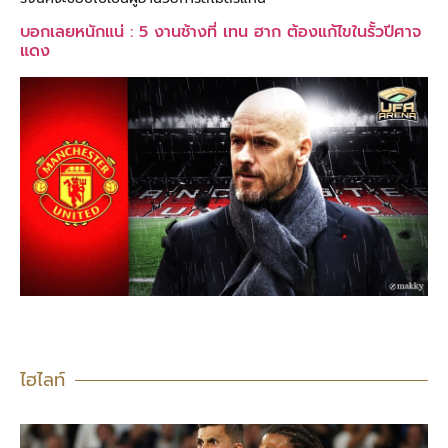
บอกเลยหนักแน่ : 5 งานช้างที่ เทน ฮาก ต้องแก้ไขในรั้วปีศาจ
แดง
ไฮไลท์