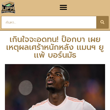
เกินใจจะอดทน! ป็อกบา เผย
เหตุผลเศร้าหนักหลัง เเมนฯ ยู
เเพ้ บอร์นมัธ