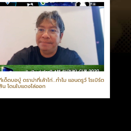
ทีเด็ดบอบู๋ ดราม่าที่เล้าไก่…ทำไม แอนดรูว์ โรเบิร์ต
สัน โดนใบแดงไล่ออก