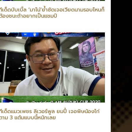
ทีเด็ดบับเบิ้ล ‘มาโน่’ย้ำชัดเจอเวียดนามรอบไหนก็
ต้องชนะถ้าอยากเป็นแชมป์
ทีเด็ดแมวเพชร ลิเวอร์พูล ยมปี๋ เจอพิษน้องไก่
ตาม 3 แต้มแบบนี้หนักเลย