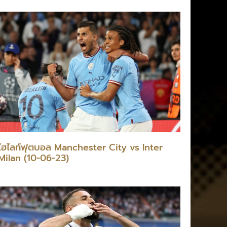
ไฮไลท์ฟุตบอล Manchester City vs Inter
Milan (10-06-23)