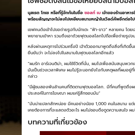
เชฟชื่อดังลั่นไม่ขอเหยียบสนามบอล
นุสเรต โกเช หรือที่รู้จักกันในชื่อ
ซอลท์ เบ
เจ้าของร้านอาหารช
พร้อมสัญญาจะไม่ลงไปเหยียบสนามหญ้าในเวิลด์คัพอีกต่อไป
เชฟคนดังเข้าไปขอถ่ายรูปกับนักเตะ “ฟ้า-ขาว” หลายคน โดยเฉพ
พยายามเข้าหา รวมถึงเอาถ้วยฟุตบอลโลกไปถือเพื่อถ่ายรูปจ
หลังผ่านเหตุการไปร่วมครึ่งปี เจ้าตัวออกมาพูดถึงสิ่งที่เกิดขึ้
ยืนยันว่า จะไม่ลงไปในสนามในฟุตบอลโลกอีกแล้ว
“ผมรัก อาร์เจนติน่า, ผมใช้ชีวิตที่นั่น, ผมไปเพื่อสนับสนุนพว
มันเป็นช่วงเวลาพิเศษ ผมไม่รู้จะบอกยังไงกับเหตุผลที่ผมอยู่ท
กล่าว
“มีผู้ชมสองพันล้านคนที่ติดตามฟุตบอลโลก.. มีกี่คนที่พูดถึงผ
ประสงค์ในการโฆษณา ผมแค่รู้สึกชอบมัน”
“มันน่าแปลกสักหน่อย มีคนอย่างน้อย 1,000 คนในสนาม แต่เมื
เคยต้องการที่จะแสดงตัวอะไร ผมไม่ชอบดึงดูดความสนใจ ผมไม
บทความที่เกี่ยวข้อง