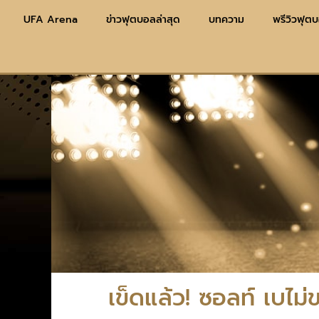
UFA Arena
ข่าวฟุตบอลล่าสุด
บทความ
พรีวิวฟุต
เข็ดแล้ว! ซอลท์ เบไ