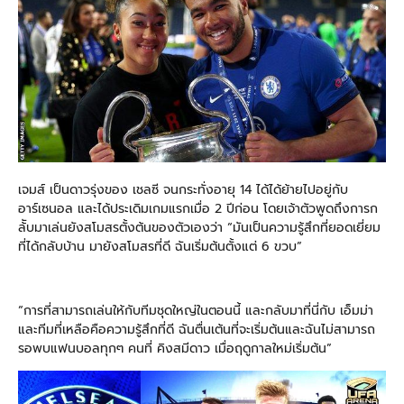
เจมส์ เป็นดาวรุ่งของ เชลซี จนกระทั่งอายุ 14 ได้ได้ย้ายไปอยู่กับ
อาร์เซนอล และได้ประเดิมเกมแรกเมื่อ 2 ปีก่อน โดยเจ้าตัวพูดถึงการก
ล้ับมาเล่นยังสโมสรตั้งต้นของตัวเองว่า “มันเป็นความรู้สึกที่ยอดเยี่ยม
ที่ได้กลับบ้าน มายังสโมสรที่ดี ฉันเริ่มต้นตั้งแต่ 6 ขวบ”
“การที่สามารถเล่นให้กับทีมชุดใหญ่ในตอนนี้ และกลับมาที่นี่กับ เอ็มม่า
และทีมที่เหลือคือความรู้สึกที่ดี ฉันตื่นเต้นที่จะเริ่มต้นและฉันไม่สามารถ
รอพบแฟนบอลทุกๆ คนที่ คิงสมีดาว เมื่อฤดูกาลใหม่เริ่มต้น”