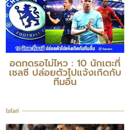
อดทดรอไม่ไหว : 10 นักเตะที่
เชลซี ปล่อยตัวไปแจ้งเกิดกับ
ทีมอื่น
ไฮไลท์