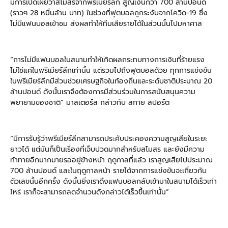
มีการเปิดเผยว่าสโมสรจากพรีเมียร์ลีก สูญเงินกว่า 700 ล้านปอนด์
(ราวๆ 28 หมื่นล้าน บาท) ในช่วงที่ฟุตบอลถูกระงับจากโควิด-19 ซึ่ง
ไม่มีแฟนบอลเข้าชม ส่งผลทำให้ทีมเสียรายได้ในส่วนนั้นไปมหาศาล
“การไม่มีแฟนบอลในสนามทำให้เกิดผลกระทบทางการเงินที่ร้ายแรง
ไม่ใช่แค่ในพรีเมียร์ลีกเท่านั้น แต่รวมไปถึงฟุตบอลด้วย ทุกการแข่งขัน
ในพรีเมียร์ลีกมีส่วนช่วยเศรษฐกิจในท้องถิ่นและระดับชาติประมาณ 20
ล้านปอนด์ ดังนั้นเราจึงต้องการมีส่วนร่วมในการสนับสนุนความ
พยายามของชาติ” มาสเตอร์ส กล่าวกับ สกาย สปอร์ต
“มีการรับรู้ว่าพรีเมียร์ลีกสามารถประคับประคองความสูญเสียในระยะ
ยาวได้ แต่มันก็เป็นเรื่องที่เจ็บปวดมากสำหรับสโมสร และยังมีความ
ท้าทายอีกมากมายรออยู่ข้างหน้า ฤดูกาลที่แล้ว เราสูญเสียไปประมาณ
700 ล้านปอนด์ และในฤดูกาลหน้า รายได้จากการแข่งขันจะเกี่ยวกับ
ตัวเลขนั้นอีกครั้ง ดังนั้นยิ่งเราดึงแฟนบอลกลับเข้ามาในสนามได้เร็วเท่า
ไหร่ เราก็จะสามารถลดจำนวนดังกล่าวได้เร็วขึ้นเท่านั้น”