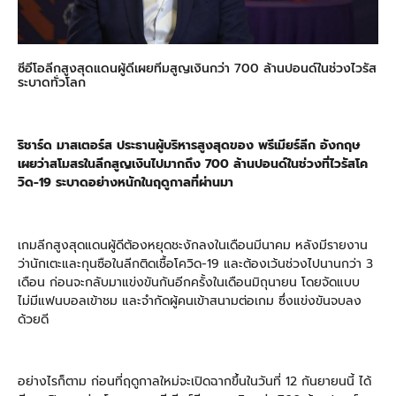
ซีอีโอลีกสูงสุดแดนผู้ดีเผยทีมสูญเงินกว่า 700 ล้านปอนด์ในช่วงไวรัส
ระบาดทั่วโลก
ริชาร์ด มาสเตอร์ส ประธานผู้บริหารสูงสุดของ พรีเมียร์ลีก อังกฤษ
เผยว่าสโมสรในลีกสูญเงินไปมากถึง 700 ล้านปอนด์ในช่วงที่ไวรัสโค
วิด-19 ระบาดอย่างหนักในฤดูกาลที่ผ่านมา
เกมลีกสูงสุดแดนผู้ดีต้องหยุดชะงักลงในเดือนมีนาคม หลังมีรายงาน
ว่านักเตะและกุนซือในลีกติดเชื้อโควิด-19 และต้องเว้นช่วงไปนานกว่า 3
เดือน ก่อนจะกลับมาแข่งขันกันอีกครั้งในเดือนมิถุนายน โดยจัดแบบ
ไม่มีแฟนบอลเข้าชม และจำกัดผู้คนเข้าสนามต่อเกม ซึ่งแข่งขันจบลง
ด้วยดี
อย่างไรก็ตาม ก่อนที่ฤดูกาลใหม่จะเปิดฉากขึ้นในวันที่ 12 กันยายนนี้ ได้