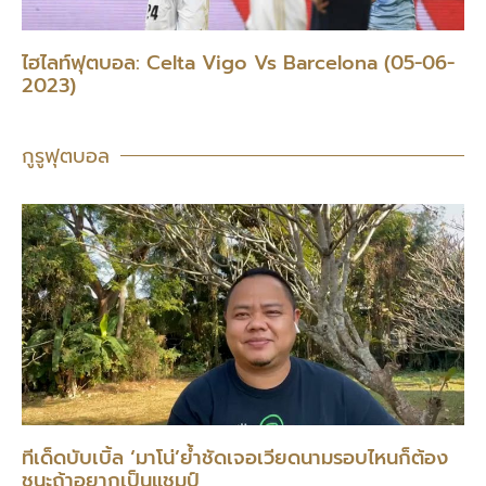
ไฮไลท์ฟุตบอล: Celta Vigo Vs Barcelona (05-06-
2023)
กูรูฟุตบอล
ทีเด็ดบับเบิ้ล ‘มาโน่’ย้ำชัดเจอเวียดนามรอบไหนก็ต้อง
ชนะถ้าอยากเป็นแชมป์