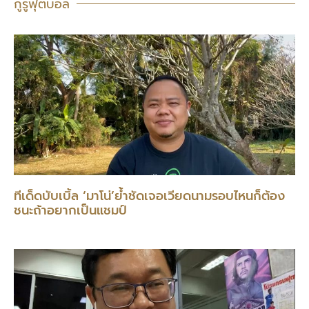
กูรูฟุตบอล
ทีเด็ดบับเบิ้ล ‘มาโน่’ย้ำชัดเจอเวียดนามรอบไหนก็ต้อง
ชนะถ้าอยากเป็นแชมป์