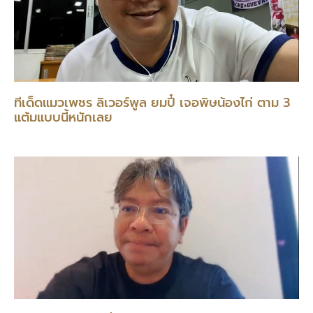
ทีเด็ดแมวเพชร ลิเวอร์พูล ยมปี๋ เจอพิษน้องไก่ ตาม 3
แต้มแบบนี้หนักเลย