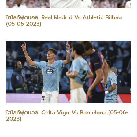
ไฮไลท์ฟุตบอล: Real Madrid Vs Athletic Bilbao
(05-06-2023)
ไฮไลท์ฟุตบอล: Celta Vigo Vs Barcelona (05-06-
2023)