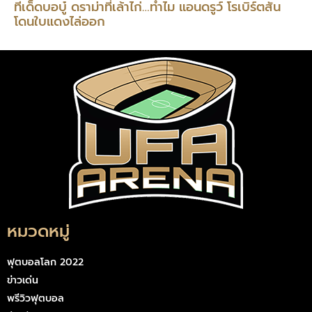
ทีเด็ดบอบู๋ ดราม่าที่เล้าไก่…ทำไม แอนดรูว์ โรเบิร์ตสัน
โดนใบแดงไล่ออก
หมวดหมู่
ฟุตบอลโลก 2022
ข่าวเด่น
พรีวิวฟุตบอล