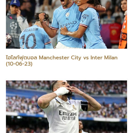
ไฮไลท์ฟุตบอล Manchester City vs Inter Milan
(10-06-23)