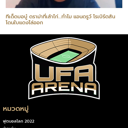
ทีเด็ดบอบู๋ ดราม่าที่เล้าไก่…ทำไม แอนดรูว์ โรเบิร์ตสัน
โดนใบแดงไล่ออก
หมวดหมู่
ฟุตบอลโลก 2022