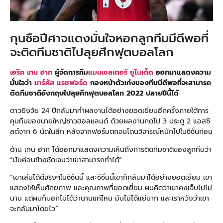
กุนซือปีศาจแดงมั่นใจหอกลูกทีมมีดีพอที่
จะติดทีมชาติไปลุยศึกฟุตบอลโลก
เอริค เทน ฮาก
ผู้จัดการทีม
แมนเชสเตอร์ ยูไนเต็ด
ออกมาแสดงความ
มั่นใจว่า
มาร์คัส แรชฟอร์ด
กองหน้าตัวเก่งของทีมมีดีพอที่จะสามารถ
ติดทีมชาติอังกฤษไปลุยศึกฟุตบอลโลก 2022 ปลายปีนี้ได้
ดาวยิงวัย 24 ปีกลับมาทำผลงานได้อย่างยอดเยี่ยมอีกครั้งภายใต้การ
คุมทีมของนายใหญ่ชาวฮอลแลนด์ ด้วยผลงานกดไป 3 ประตู 2 แอสซิ
สต์จาก 6 นัดในลีก หลังจากฟอร์มตกจนโดนวิจารณ์หนักไปในซีซั่นก่อน
ด้าน เทน ฮาก ได้ออกมาแสดงความเห็นถึงการติดทีมชาติของลูกทีมว่า
“มันค่อนข้างชัดเจนว่าเขาสามารถทำได้”
“เขาเล่นได้ดีจริงๆในซีซั่นนี้ และซีซั่นนี้เขาก็กลับมาได้อย่างยอดเยี่ยม เขา
แสดงให้เห็นศักยภาพ และคุณภาพที่ยอดเยี่ยม ผมคิดว่าเขาคงเจ็บไปไม่
นาน แต่ผมก็บอกไม่ได้ว่านานแค่ไหน มันไม่ได้แย่มาก และเราหวังว่าเขา
จะกลับมาโดยไว”