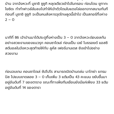
บ้าน จากจังหวะที่ มูซาชิ ซูซูกิ หลุดเดียวเข้าไปในกรอบ ก่อนโดน ยูทากะ
โยชิดะ ทำทําฟาวล์ล้มลงไปทำให้เจ้าตัวโดนใบแดงไล่ออกจากสนามทันที
ก่อนที่ มูซาชิ ซูซูกิ จะเป็นคนสังหารจุดโทษลูดนี้เข้าไป เป็นสกอร์ทิ้งห่าง
2 – 0
นาทีที่ 86 เจ้าบ้านมาได้ประตูทิ้งห่างเป็น 3 – 0 จากจังหวะต่อบอลกัน
อย่างสวยงามของแนวรุก คอนซาโดเล่ ก่อนเป็น เจย์ โบธรอยด์ แอสซิ
สต์บอลในจังหวะสุดท้ายให้กับ ลูคัส เฟอร์นานเดส ยิงเข้าไปอย่าง
สวยงาม
ก่อนจบเกม คอนซาโดเล่ ซัปโปโร สามารถเปิดบ้านถล่ม นาโกย่า แกรม
ปัส ไปแบบขาดลอย 3 – 0 เก็บเพิ่ม 3 แต้มเป็น 43 คะแนน ขยับขึ้นมา
อยู่อันดับที่ 7 ของตาราง ขณะที่ทางฝั่งทีมเยือนยังมีแค่เพียง 33 แต้ม
อยู่อันดับที่ 14 ของตารา