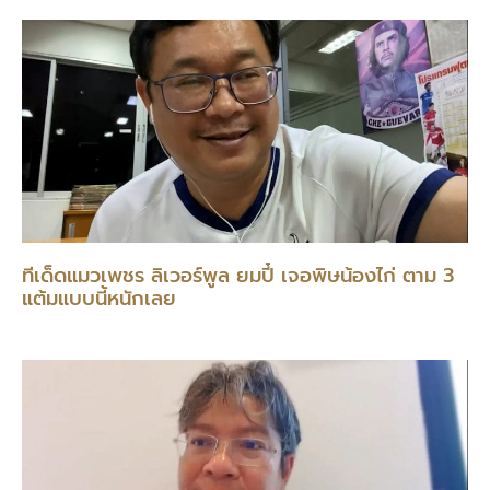
ทีเด็ดแมวเพชร ลิเวอร์พูล ยมปี๋ เจอพิษน้องไก่ ตาม 3
แต้มแบบนี้หนักเลย