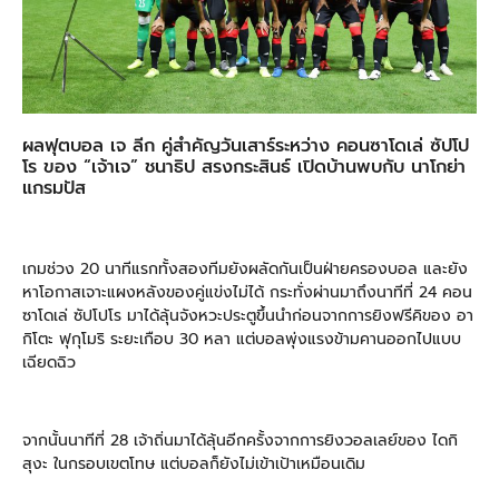
ผลฟุตบอล เจ ลีก คู่สำคัญวันเสาร์ระหว่าง คอนซาโดเล่ ซัปโป
โร ของ “เจ้าเจ” ชนาธิป สรงกระสินธ์ เปิดบ้านพบกับ นาโกย่า
แกรมปัส
เกมช่วง 20 นาทีแรกทั้งสองทีมยังผลัดกันเป็นฝ่ายครองบอล และยัง
หาโอกาสเจาะแผงหลังของคู่แข่งไม่ได้ กระทั่งผ่านมาถึงนาทีที่ 24 คอน
ซาโดเล่ ซัปโปโร มาได้ลุ้นจังหวะประตูขึ้นนำก่อนจากการยิงฟรีคิของ อา
กิโตะ ฟุกุโมริ ระยะเกือบ 30 หลา แต่บอลพุ่งแรงข้ามคานออกไปแบบ
เฉียดฉิว
จากนั้นนาทีที่ 28 เจ้าถิ่นมาได้ลุ้นอีกครั้งจากการยิงวอลเลย์ของ ไดกิ
สุงะ ในกรอบเขตโทษ แต่บอลก็ยังไม่เข้าเป้าเหมือนเดิม