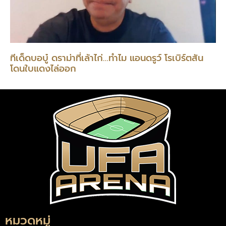
ทีเด็ดบอบู๋ ดราม่าที่เล้าไก่…ทำไม แอนดรูว์ โรเบิร์ตสัน
โดนใบแดงไล่ออก
หมวดหมู่