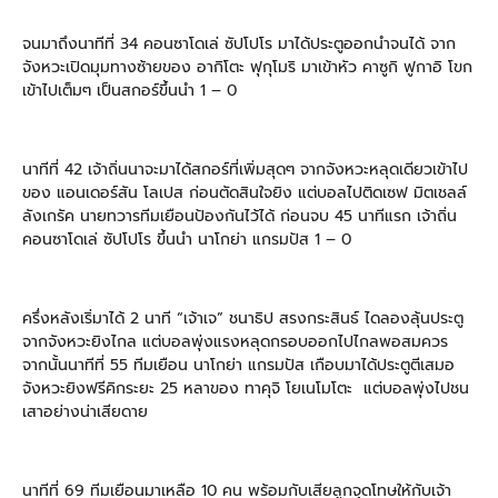
จนมาถึงนาทีที่ 34 คอนซาโดเล่ ซัปโปโร มาได้ประตูออกนำจนได้ จาก
จังหวะเปิดมุมทางซ้ายของ อากิโตะ ฟุกุโมริ มาเข้าหัว คาซูกิ ฟูกาอิ โขก
เข้าไปเต็มๆ เป็นสกอร์ขึ้นนำ 1 – 0
นาทีที่ 42 เจ้าถิ่นนาจะมาได้สกอร์ที่เพิ่มสุดๆ จากจังหวะหลุดเดียวเข้าไป
ของ แอนเดอร์สัน โลเปส ก่อนตัดสินใจยิง แต่บอลไปติดเซฟ มิตเชลล์
ลังเกรัค นายทวารทีมเยือนป้องกันไว้ได้ ก่อนจบ 45 นาทีแรก เจ้าถิ่น
คอนซาโดเล่ ซัปโปโร ขึ้นนำ นาโกย่า แกรมปัส 1 – 0
ครึ่งหลังเริ่มาได้ 2 นาที “เจ้าเจ” ชนาธิป สรงกระสินธ์ ไดลองลุ้นประตู
จากจังหวะยิงไกล แต่บอลพุ่งแรงหลุดกรอบออกไปไกลพอสมควร
จากนั้นนาทีที่ 55 ทีมเยือน นาโกย่า แกรมปัส เกือบมาได้ประตูตีเสมอ
จังหวะยิงฟรีคิกระยะ 25 หลาของ ทาคุจิ โยเนโมโตะ แต่บอลพุ่งไปชน
เสาอย่างน่าเสียดาย
นาทีที่ 69 ทีมเยือนมาเหลือ 10 คน พร้อมกับเสียลูกจุดโทษให้กับเจ้า