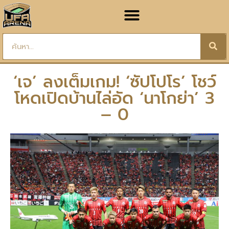
‘เจ’ ลงเต็มเกม! ‘ซัปโปโร’ โชว์
โหดเปิดบ้านไล่อัด ‘นาโกย่า’ 3
– 0