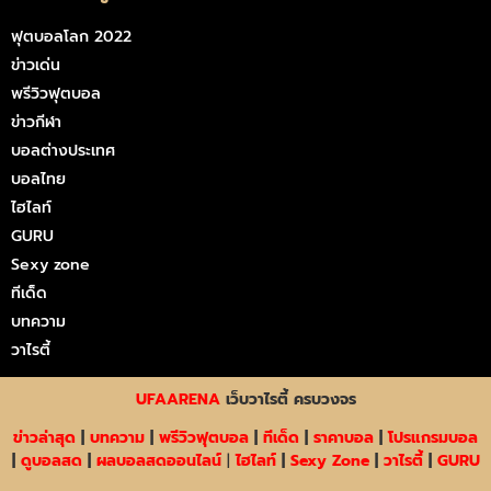
ฟุตบอลโลก 2022
ข่าวเด่น
พรีวิวฟุตบอล
ข่าวกีฬา
บอลต่างประเทศ
บอลไทย
ไฮไลท์
GURU
Sexy zone
ทีเด็ด
บทความ
วาไรตี้
UFAARENA
เว็บวาไรตี้ ครบวงจร
ข่าวล่าสุด
|
บทความ
|
พรีวิวฟุตบอล
|
ทีเด็ด
|
ราคาบอล
|
โปรแกรมบอล
|
ดูบอลสด
|
ผลบอลสดออนไลน์
|
ไฮไลท์
|
Sexy Zone
|
วาไรตี้
|
GURU