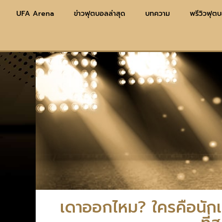
UFA Arena
ข่าวฟุตบอลล่าสุด
บทความ
พรีวิวฟุต
เดาออกไหม? ใครคือนักเ