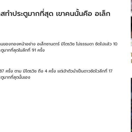
าสทำประตูมากที่สุด เขาคนนั้นคือ อเล็ก
งานของกองหน้าอย่าง อเล็กซานดาร์ มิโตรวิช ไม่ธรรมดา ซัดไปเเล้ว 10
ูมากที่สุดในลีกที่ 91 ครั้ง
 ครั้ง ตาม มิโตรวิช ถึง 4 ครั้ง เเต่เจ้าตัวนำเป็นดาวซัดโวลีกที่ 17
ตูมากที่สุดนั้นเอง