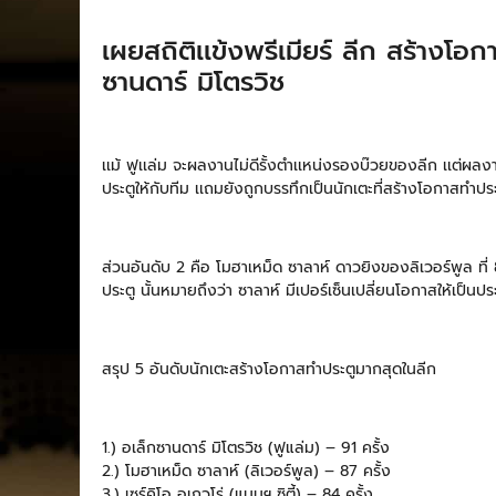
เผยสถิติเเข้งพรีเมียร์ ลีก สร้างโอก
ซานดาร์ มิโตรวิช
เเม้ ฟูเเล่ม จะผลงานไม่ดีรั้งตำเเหน่งรองบ๊วยของลีก เเต่ผล
ประตูให้กับทีม เเถมยังถูกบรรทึกเป็นนักเตะที่สร้างโอกาสทำประต
ส่วนอันดับ 2 คือ โมฮาเหม็ด ซาลาห์ ดาวยิงของลิเวอร์พูล ที่ 87
ประตู นั้นหมายถึงว่า ซาลาห์ มีเปอร์เซ็นเปลี่ยนโอกาสให้เป็นประ
สรุป 5 อันดับนักเตะสร้างโอกาสทำประตูมากสุดในลีก
1.) อเล็กซานดาร์ มิโตรวิช (ฟูแล่ม) – 91 ครั้ง
2.) โมฮาเหม็ด ซาลาห์ (ลิเวอร์พูล) – 87 ครั้ง
3.) เซร์คิโอ อเกวโร่ (แมนฯ ซิตี้) – 84 ครั้ง