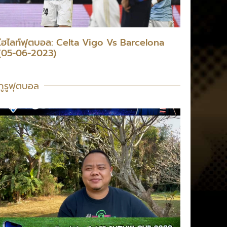
ไฮไลท์ฟุตบอล: Celta Vigo Vs Barcelona
(05-06-2023)
กูรูฟุตบอล