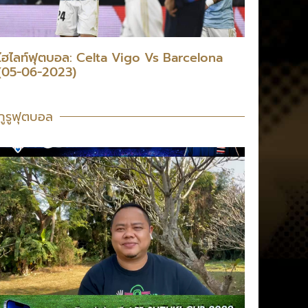
ไฮไลท์ฟุตบอล: Celta Vigo Vs Barcelona
(05-06-2023)
กูรูฟุตบอล