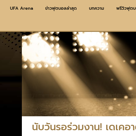
UFA Arena
ข่าวฟุตบอลล่าสุด
บทความ
พรีวิวฟุต
นับวันรอร่วมงาน! เดเคอา