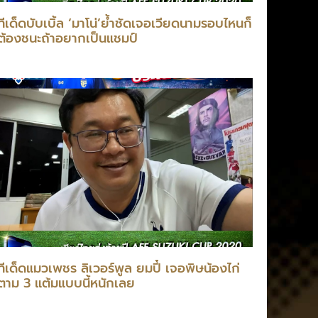
ทีเด็ดบับเบิ้ล ‘มาโน่’ย้ำชัดเจอเวียดนามรอบไหนก็
ต้องชนะถ้าอยากเป็นแชมป์
ทีเด็ดแมวเพชร ลิเวอร์พูล ยมปี๋ เจอพิษน้องไก่
ตาม 3 แต้มแบบนี้หนักเลย