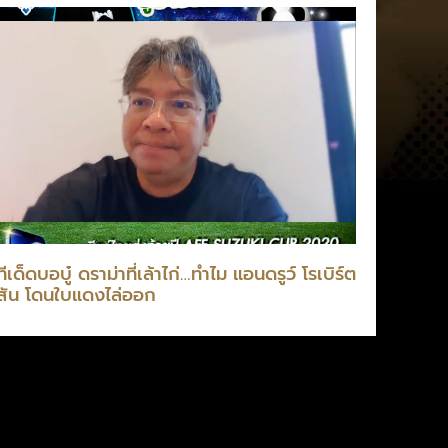
ทีเด็ดบอบู๋ ดราม่าที่เล้าไก่…ทำไม แอนดรูว์ โรเบิร์ต
สัน โดนใบแดงไล่ออก