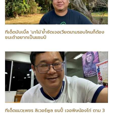
ทีเด็ดบับเบิ้ล ‘มาโน่’ย้ำชัดเจอเวียดนามรอบไหนก็ต้อง
ชนะถ้าอยากเป็นแชมป์
ทีเด็ดแมวเพชร ลิเวอร์พูล ยมปี๋ เจอพิษน้องไก่ ตาม 3