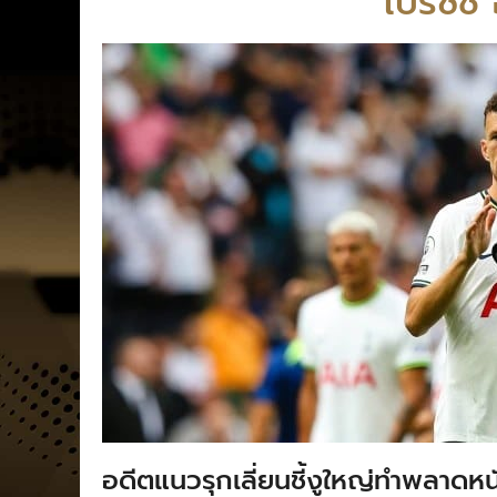
เปริซิ
อดีตแนวรุกเลี่ยนชี้งูใหญ่ทำพลาดห