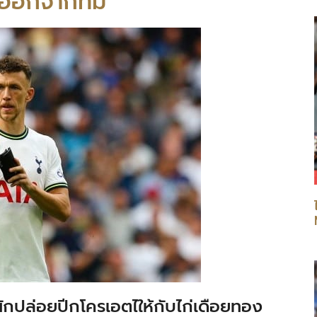
ช ออกจากทีม
นักปล่อยปีกโครเอตไให้กับไก่เดือยทอง