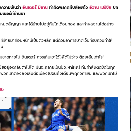
งความเห็นว่า
อินเตอร์ มิลาน
ทำผิดพลาดที่ปล่อยตัว
อิวาน เปริซิช
ปีก
ัมเมอร์ที่ผ่านมา
ารหมดสัญญา และได้ย้ายไปอยู่กับไก่เดือยทอง และทำผลงานได้อย่าง
 ที่ย้ายมาก่อนหน้านี้เป็นตัวหลัก แต่ด้วยอาการบาดเจ็บที่รบกวนทำให้
ีม
มขาดหายไป อินเตอร์ ควรเก็บเขาไว้ให้ได้ไม่ว่าจะต้องเสียเท่าไร”
มสมัยอยู่อตาลันต้าไม่ได้ มันจะกลายเป็นปัญหาใหญ่ ทีมกำลังติดขัดในทุก
้ดี พวกเขาต้องลงเล่นต่อเนื่องไปจนถึงเดือนพฤศจิกายน และพวกเขาไม่
16