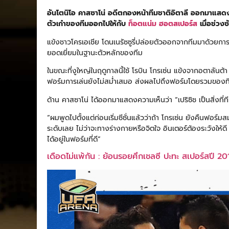
อันโตนิโอ คาสซาโน่ อดีตกองหน้าทีมชาติอิตาลี ออกมาแสด
ตัวเก๋าของทีมออกไปให้กับ
ท็อตแน่ม ฮอตสเปอร์ส
เมื่อช่วงซ
แข้งชาวโครเอเชีย โดนเนรัซซูรี่ปล่อยตัวออกจากทีมมาด้วยก
ยอดเยี่ยมในฐานะตัวหลักของทีม
ในขณะที่งูใหญ่ในฤดูกาลนี้ใช้ โรบิน โกรเซ่น แข้งจากอตาลันต้า
ฟอร์มการเล่นยังไม่สม่ำเสมอ ส่งผลไปถึงฟอร์มโดยรวมของท
ด้าน คาสซาโน่ ได้ออกมาแสดงความเห็นว่า “เปริซิช เป็นสิ่งที่ที
“ผมพูดไปตั้งแต่ก่อนเริ่มซีซั่นแล้วว่าถ้า โกรเซ่น ยังคืนฟอร์
ระดับเลย ไม่ว่าจะทางร่างกายหรือจิตใจ อินเตอร์ต้องระวังให
ได้อยู่ในฟอร์มที่ดี”
เดือดไม่แพ้กัน : ย้อนรอยศึกเชลซี ปะทะ สเปอร์สปี 20