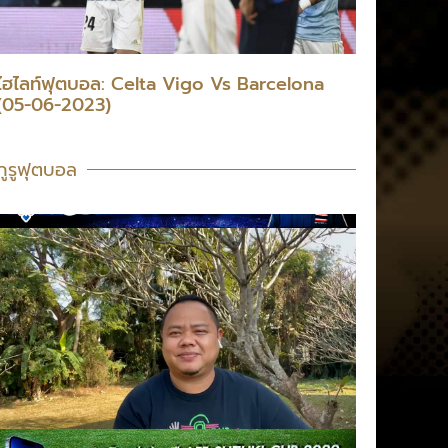
ไฮไลท์ฟุตบอล: Celta Vigo Vs Barcelona
(05-06-2023)
กูรูฟุตบอล