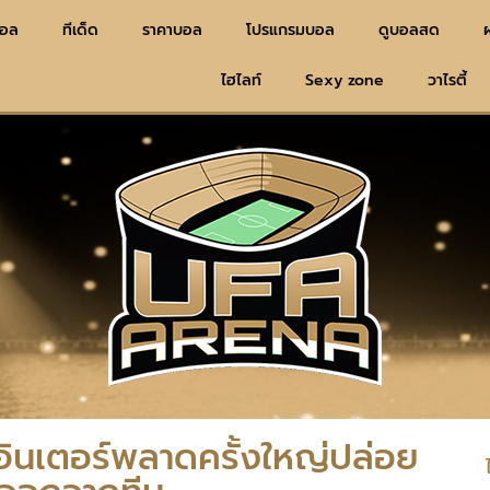
บอล
ทีเด็ด
ราคาบอล
โปรแกรมบอล
ดูบอลสด
ไฮไลท์
Sexy zone
วาไรตี้
ี้อินเตอร์พลาดครั้งใหญ่ปล่อย