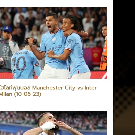
ไฮไลท์ฟุตบอล Manchester City vs Inter
Milan (10-06-23)