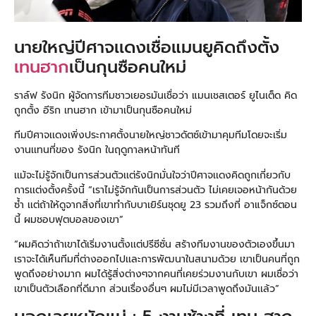
นายใหญ่ปีศาจเเดงเชื่อแมนยูคิดถึงตั้ง
เทนฮาก
เป็นกุนซือคนใหม่
ราล์ฟ รังนิก ผู้จัดการทีมชาวเยอรมันเชื่อว่า แมนเชสเตอร์ ยูไนเต็ด คิด
ถูกตั้ง อีริก เทนฮาก เข้ามาเป็นกุนซือคนใหม่
ทีมปีศาจเเดงเพิ่งประกาศตั้งนายใหญ่ชาวดัตซ์เข้ามาคุมทีมโดยจะเริ่ม
งานเเทนที่ของ รังนิก ในฤดูกาลหน้าทันที
เเม้จะไม่รู้จักเป็นการส่วนตัวเเต่รังนิกมั่นใจว่าปีศาจเเดงคิดถูกเกี่ยวกับ
การเเต่งตั้งครั้งนี้ “เราไม่รู้จักกันเป็นการส่วนตัว ไม่เคยเจอหน้ากันด้วย
ซ้ำ เเต่ถ้าให้ดูจากสิ่งที่เขาทำกับบาเยิร์นชุดยู 23 รวมถึงที่ อาแจ็กซ์ตอน
นี้ ผมชอบฟุตบอลของเขา”
“ผมคิดว่าถ้าเขาได้เริ่มงานตั้งเเต่ปรีซีซั่น สร้างทีมงานของตัวเองขึ้นมา
เราจะได้เห็นทีมที่ต่างออกไปเเละการพัฒนาในสนามด้วย เขาเป็นคนที่ถูก
พูดถึงอย่างมาก ผมได้รู้สิ่งต่างๆจากคนที่เคยร่วมงานกับเขา ผมเชื่อว่า
เขาเป็นตัวเลือกที่ดีมาก ส่วนเรื่องอื่นๆ ผมไม่มีเวลาพูดถึงมันเเล้ว”