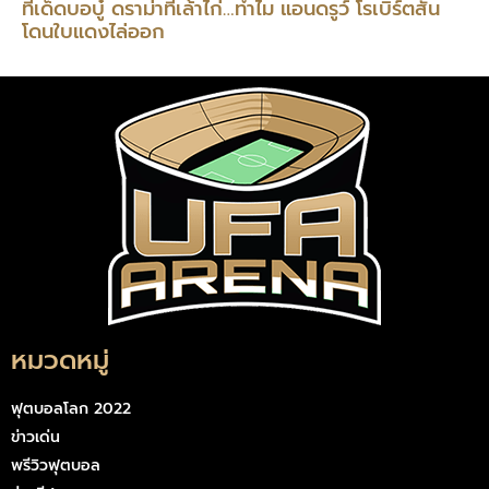
ทีเด็ดบอบู๋ ดราม่าที่เล้าไก่…ทำไม แอนดรูว์ โรเบิร์ตสัน
โดนใบแดงไล่ออก
หมวดหมู่
ฟุตบอลโลก 2022
ข่าวเด่น
พรีวิวฟุตบอล