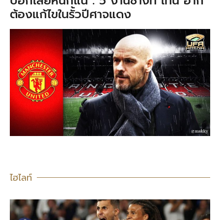
บอกเลยหนักแน่ : 5 งานช้างที่ เทน ฮาก
ต้องแก้ไขในรั้วปีศาจแดง
ไฮไลท์