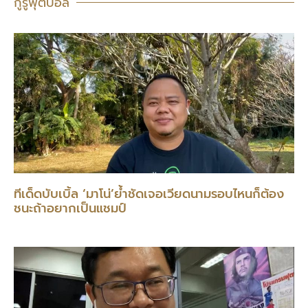
กูรูฟุตบอล
ทีเด็ดบับเบิ้ล ‘มาโน่’ย้ำชัดเจอเวียดนามรอบไหนก็ต้อง
ชนะถ้าอยากเป็นแชมป์