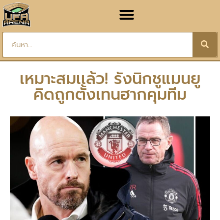
เหมาะสมเเล้ว! รังนิกชูแมนยู
คิดถูกตั้งเทนฮากคุมทีม