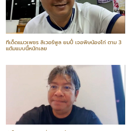
ทีเด็ดแมวเพชร ลิเวอร์พูล ยมปี๋ เจอพิษน้องไก่ ตาม 3
แต้มแบบนี้หนักเลย