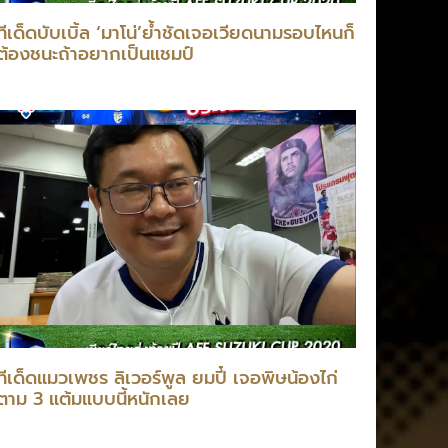
ทีเด็ดบับเบิ้ล ‘มาโน่’ย้ำชัดเจอเวียดนามรอบไหนก็
ต้องชนะถ้าอยากเป็นแชมป์
ทีเด็ดแมวเพชร ลิเวอร์พูล ยมปี๋ เจอพิษน้องไก่
ตาม 3 แต้มแบบนี้หนักเลย