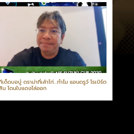
ทีเด็ดบอบู๋ ดราม่าที่เล้าไก่…ทำไม แอนดรูว์ โรเบิร์ต
สัน โดนใบแดงไล่ออก