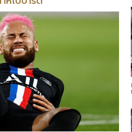
าห์ไปปาร์ตี้