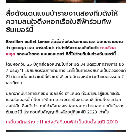
สื่อดังแดนแซมบ้ารายงานสองทีมดังให้
ความสนใจดึงหอกเรือใบสีฟ้าร่วมทัพ
ซัมเมอร์นี้
Brazilian outlet Lance สื่อชื่อดังในประเทศบราซิล ออกมารายงาน
ว่า ยูเวนตุส และ บาร์เซโลน่า กำลังให้ความสนใจดึงตัว
กาเบรียล
เฆซุส
กองหน้าของ แมนเชสเตอร์ ซิตี้ไปร่วมทีมในช่วงซัมเมอร์นี้
โดยหอกวัย 25 ปีถูกส่งลงสนามไปทั้งหมด 34 นัดรวมทุกรายการ ยิง
7 ประตู 11 แอสซิสต์รวมทุกรายการ แต่ก็เป็นการลงสนามเป็นตัวจริงแค่
21 นัดเท่านั้น แม้ว่าในปีนี้เรือใบสีฟ้าจะไม่มีกองหน้าตัวเป้าแบบธรรมชาติ
เลยก็ตาม
นอกจากนี้ข่าวการมาของ เออร์ลิ่ง ฮาแลนด์ ที่จะย้ายมาสู่แมนฯซิตี้ใน
ช่วงซัมเมอร์นี้ ก็ยิ่งทำให้โอกาสของดาวยิงชาวบราซิเลี่ยนยิ่งลดน้อย
ลงไปอีก ซึ่งเจ้าตัวเองก็กำลังมองหาโอกาสการย้ายออกจากทีมในช่วง
ซัมเมอร์นี้ ประกอบกับสัญญาที่เหลืออยู่ถึงแค่ปี 2023 เท่านั้น
เหยี่ยวนักสร้าง : 11 แข้งดังที่เบนฟิก้าปั้นนับตั้งแต่ปี 2010