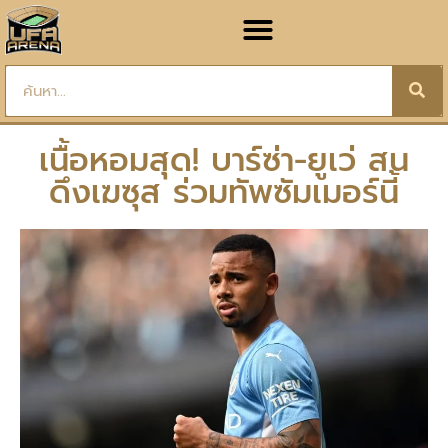
เนื้อหอมสุด! บาร์ซ่า-ยูเว่ สน
ดึงเฆซุส ร่วมทัพซัมเมอร์นี้