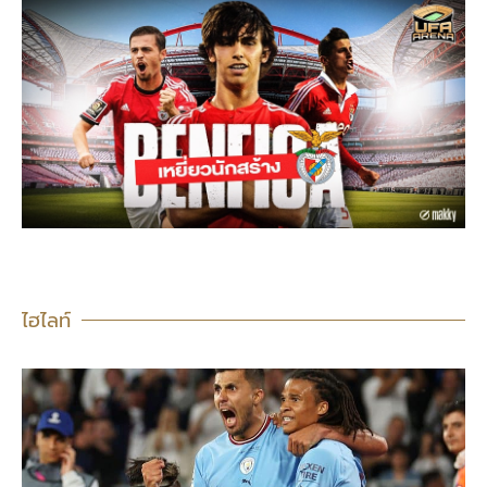
ไฮไลท์