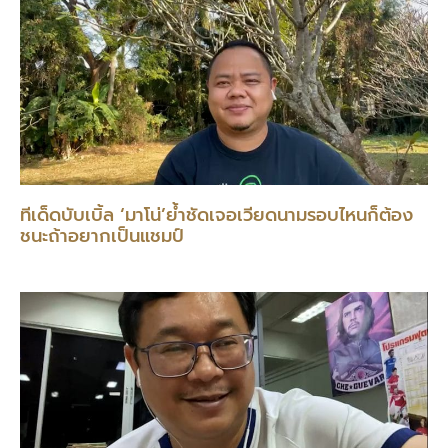
ทีเด็ดบับเบิ้ล ‘มาโน่’ย้ำชัดเจอเวียดนามรอบไหนก็ต้อง
ชนะถ้าอยากเป็นแชมป์