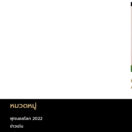
หมวดหมู่
ฟุตบอลโลก 2022
ข่าวเด่น