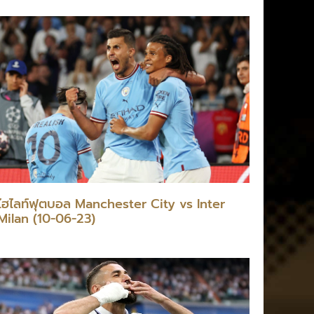
ไฮไลท์ฟุตบอล Manchester City vs Inter
Milan (10-06-23)