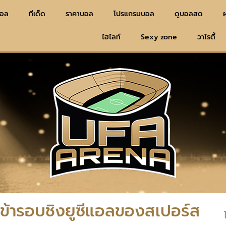
บอล
ทีเด็ด
ราคาบอล
โปรแกรมบอล
ดูบอลสด
ไฮไลท์
Sexy zone
วาไรตี้
ข้ารอบชิงยูซีแอลของสเปอร์ส