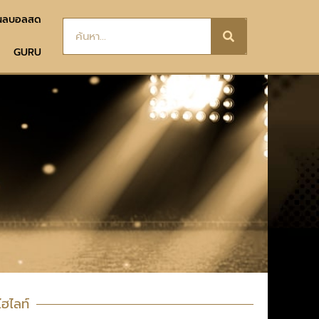
ผลบอลสด
GURU
ไฮไลท์