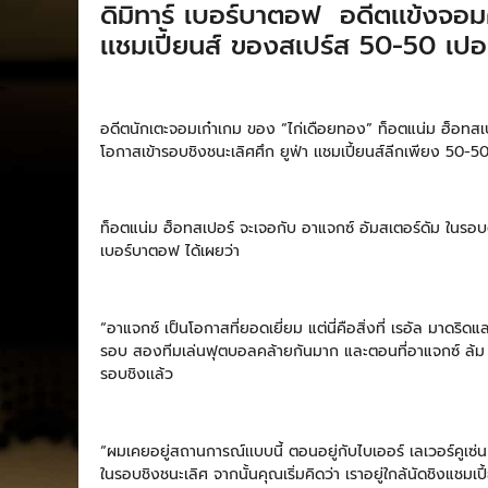
ดิมิทาร์ เบอร์บาตอฟ
อดีตเเข้งจอ
เเชมเปี้ยนส์ ของสเปร์ส 50-50 เปอร
อดีตนักเตะจอมเก๋าเกม ของ “ไก่เดือยทอง” ท็อตแน่ม ฮ็อทสเปอ
โอกาสเข้ารอบชิงชนะเลิศศึก ยูฟ่า เเชมเปี้ยนส์ลีกเพียง 50-50 เ
ท็อตแน่ม ฮ็อทสเปอร์ จะเจอกับ อาแจกซ์ อัมสเตอร์ดัม ในรอบตั
เบอร์บาตอฟ ได้เผยว่า
“อาแจกซ์ เป็นโอกาสที่ยอดเยี่ยม แต่นี่คือสิ่งที่ เรอัล มาดริด
รอบ
สองทีมเล่นฟุตบอลคล้ายกันมาก และตอนที่อาแจกซ์ ล้ม รา
รอบชิงเเล้ว
“ผมเคยอยู่สถานการณ์เเบบนี้ ตอนอยู่กับไบเออร์ เลเวอร์คูเซ่
ในรอบชิงชนะเลิศ จากนั้นคุณเริ่มคิดว่า เราอยู่ใกล้นัดชิงแชมเป