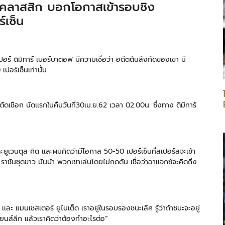
มคลาสสิก บอกโอกาสเข้ารอบชิง
์เซ็น
ร์ ดิมิทาร์ เบอร์บาตอฟ มีความเชื่อว่า อดีตต้นสังกัดของเขา มี
ปอร์เซ็นเท่านั้น
ดเชือก นัดเเรกในคืนวันที่30เม.ย.62 เวลา 02.00น. ซึ่งทาง ดิมิทาร์
และยูเวนตุส คิด เเละผมคิดว่ามีโอกาส 50-50 เปอร์เซ็นที่สเปอร์สจะเข้า
ชันชุดขาว มันบ้า พวกเขาเล่นโดยไม่กดดัน เชื่อว่าอาเเจกซ์จะคิดถึง
น เเละ แมนเชสเตอร์ ยูไนเต็ด
เราอยู่ในรอบรองชนะเลิศ รู้ว่าถ้าชนะจะอยู่
ี้ยนส์ลีก แล้วเราคิดว่าต้องทำอะไรต่อ”