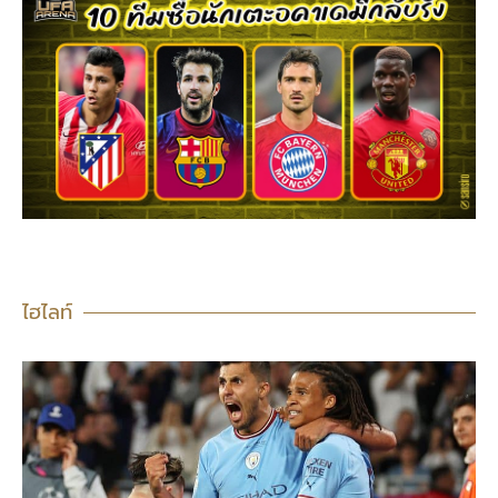
ไฮไลท์