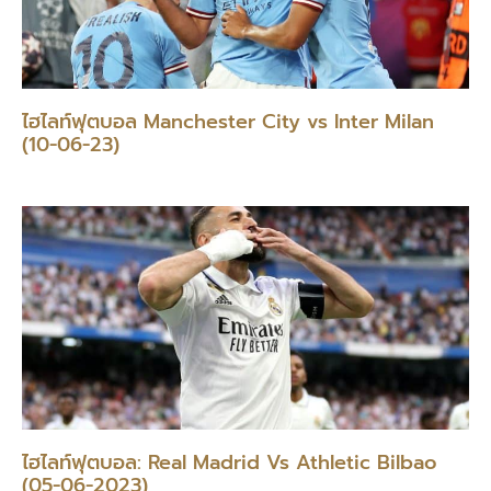
ไฮไลท์ฟุตบอล Manchester City vs Inter Milan
(10-06-23)
ไฮไลท์ฟุตบอล: Real Madrid Vs Athletic Bilbao
(05-06-2023)