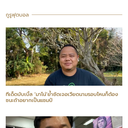
กูรูฟุตบอล
ทีเด็ดบับเบิ้ล ‘มาโน่’ย้ำชัดเจอเวียดนามรอบไหนก็ต้อง
ชนะถ้าอยากเป็นแชมป์