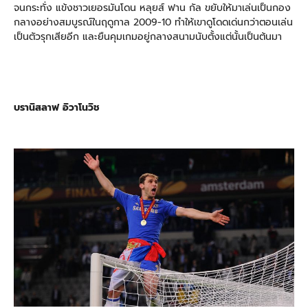
จนกระทั่ง แข้งชาวเยอรมันโดน หลุยส์ ฟาน กัล ขยับให้มาเล่นเป็นกอง
กลางอย่างสมบูรณ์ในฤดูกาล 2009-10 ทำให้เขาดูโดดเด่นกว่าตอนเล่น
เป็นตัวรุกเสียอีก และยืนคุมเกมอยู่กลางสนามนับตั้งแต่นั้นเป็นต้นมา
บรานิสลาฟ อิวาโนวิช