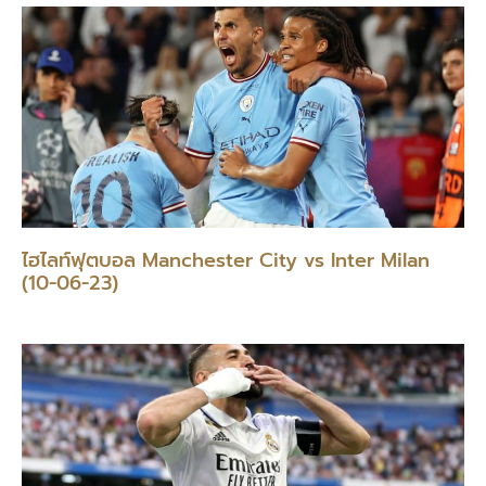
ไฮไลท์ฟุตบอล Manchester City vs Inter Milan
(10-06-23)