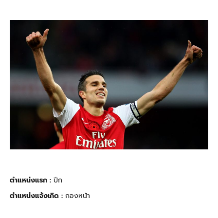
ตำแหน่งแรก :
ปีก
ตำแหน่งแจ้งเกิด :
กองหน้า