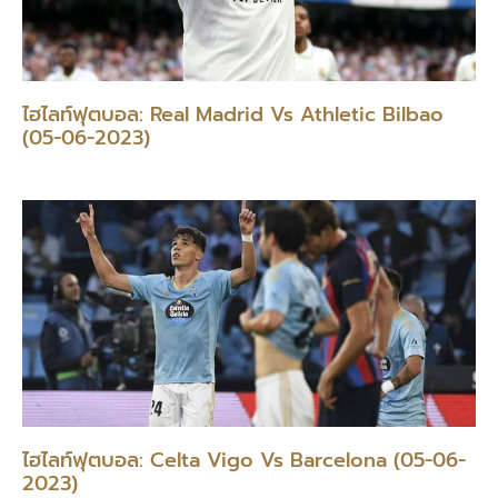
ไฮไลท์ฟุตบอล: Real Madrid Vs Athletic Bilbao
(05-06-2023)
ไฮไลท์ฟุตบอล: Celta Vigo Vs Barcelona (05-06-
2023)