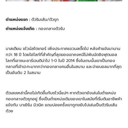
ตำแหน่งแรก :
ตัวริมเส้น/ตัวรุก
ตำแหน่งแจ้งเกิด :
กองกลางตัวรับ
บาสเตียน ชไวน์สไตเกอร์ เพิ่งประกาศแขวนสตั๊ดไป หลังค้าแข้งมานาน
กว่า 18 ปี โดยไฮไลท์ที่สำคัญที่สุดของเขาคงหนีไม่พ้นนัดชิงฟุตบอล
โลกที่เอาชนะอาร์เจนติน่าไป 1-0 ในปี 2014 ซึ่งในเกมนั้นเขาเป็นกอง
กลางที่เข้าปะทะมากกว่ากองกลางคนอื่นในสนาม และจ่ายบอลมากที่สุด
เป็นอันดับ 2 ในสนาม
ตัวเลขเหล่านี้คงไม่เกิดขึ้นกับชไวนี่แน่ๆ หากตัวเขายังเล่นในตำแหน่ง
กองกลางตัวรุกอยู่ ซึ่งเป็นตำแหน่งเดิมของเขาในสมัยที่เริ่มต้นอาชีพค้า
แข้งกับ บาเยิร์น มิวนิค แถมบ่อยครั้งเขาถูกขยับไปเล่นเป็นตัวริมเส้น
ด้วย