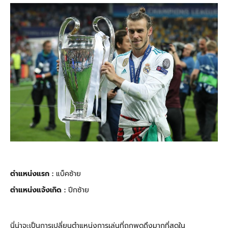
ตำแหน่งแรก :
แบ็คซ้าย
ตำแหน่งแจ้งเกิด :
ปีกซ้าย
นี่น่าจะเป็นการเปลี่ยนตำแหน่งการเล่นที่ถูกพูดถึงมากที่สุดใน