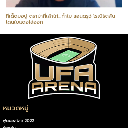
ทีเด็ดบอบู๋ ดราม่าที่เล้าไก่…ทำไม แอนดรูว์ โรเบิร์ตสัน
โดนใบแดงไล่ออก
หมวดหมู่
ฟุตบอลโลก 2022