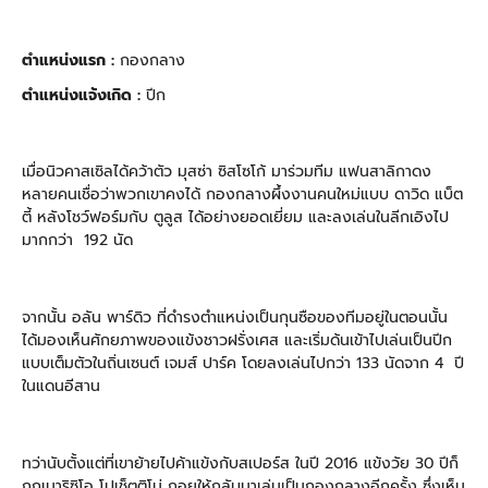
ตำแหน่งแรก :
กองกลาง
ตำแหน่งแจ้งเกิด :
ปีก
เมื่อนิวคาสเซิลได้คว้าตัว มุสซ่า ซิสโซโก้ มาร่วมทีม แฟนสาลิกาดง
หลายคนเชื่อว่าพวกเขาคงได้ กองกลางผึ้งงานคนใหม่แบบ ดาวิด แบ็ต
ตี้ หลังโชว์ฟอร์มกับ ตูลูส ได้อย่างยอดเยี่ยม และลงเล่นในลีกเอิงไป
มากกว่า 192 นัด
จากนั้น อลัน พาร์ดิว ที่ดำรงตำแหน่งเป็นกุนซือของทีมอยู่ในตอนนั้น
ได้มองเห็นศักยภาพของแข้งชาวฝรั่งเศส และเริ่มด้นเข้าไปเล่นเป็นปีก
แบบเต็มตัวในถิ่นเซนต์ เจมส์ ปาร์ค โดยลงเล่นไปกว่า 133 นัดจาก 4 ปี
ในแดนอีสาน
ทว่านับตั้งแต่ที่เขาย้ายไปค้าแข้งกับสเปอร์ส ในปี 2016 แข้งวัย 30 ปีก็
ถูกเมาริซิโอ โปเช็ตติโน่ ถอยให้กลับมาเล่นเป็นกองกลางอีกครั้ง ซึ่งเห็น