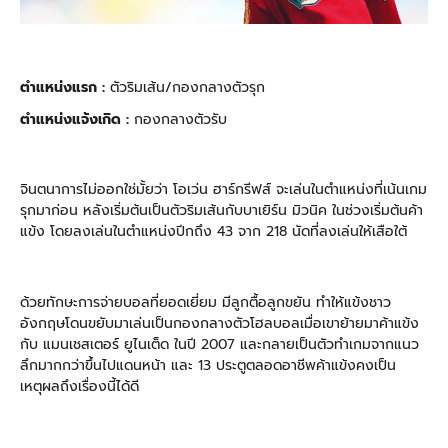
ตำแหน่งแรก :
ตัวริมเส้น/กองกลางตัวรุก
ตำแหน่งแจ้งเกิด :
กองกลางตัวรับ
จินตนาการไม่ออกใช่มั้ยว่า โอเว่น ฮาร์กรีฟส์ จะเล่นในตำแหน่งที่เน้นเกม
รุกมาก่อน หลังเริ่มต้นเป็นตัวริมเส้นกับบาเยิร์น มิวนิค ในช่วงเริ่มต้นค้า
แข้ง โดยลงเล่นในตำแหน่งปีกถึง 43 จาก 218 นัดที่ลงเล่นให้เสือใต้
ด้วยทักษะการจ่ายบอลที่ยอดเยี่ยม มีลูกตื้อลูกขยัน ทำให้แข้งชาว
อังกฤษโดนขยับมาเล่นเป็นกองกลางตัวโฮลบอลเมื่อเขาย้ายมาค้าแข้ง
กับ แมนเชสเตอร์ ยูไนเต็ด ในปี 2007 และกลายเป็นตัวทำเกมจากแนว
ลึกมากกว่าขึ้นไปแดนหน้า และ 13 ประตูตลอดอาชีพค้าแข้งคงเป็น
เหตุผลถึงเรื่องนี้ได้ดี