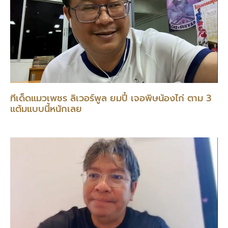
ทีเด็ดแมวเพชร ลิเวอร์พูล ยมปี๋ เจอพิษน้องไก่ ตาม 3
แต้มแบบนี้หนักเลย